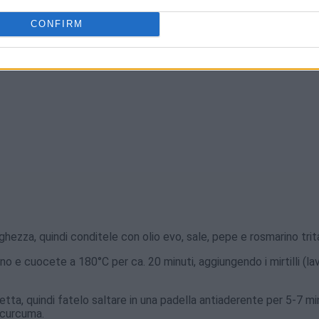
CONFIRM
ghezza, quindi conditele con olio evo, sale, pepe e rosmarino trit
o e cuocete a 180°C per ca. 20 minuti, aggiungendo i mirtilli (lav
tta, quindi fatelo saltare in una padella antiaderente per 5-7 mi
 curcuma.