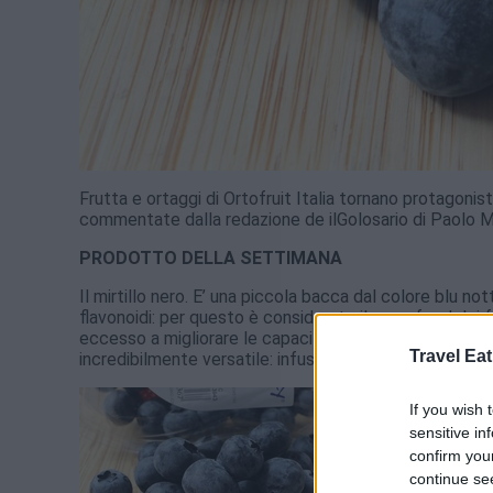
Frutta e ortaggi di Ortofruit Italia tornano protagoni
commentate dalla redazione de ilGolosario di Paolo 
PRODOTTO DELLA SETTIMANA
Il mirtillo nero. E’ una piccola bacca dal colore blu no
flavonoidi: per questo è considerato il superfood dei fr
eccesso a migliorare le capacità mnemoniche, al prev
Travel Eat
incredibilmente versatile: infusi, succhi, estratti, mesc
If you wish 
sensitive in
confirm you
continue se