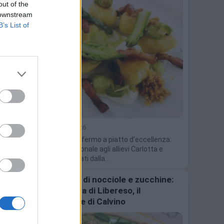
out of the
 downstream
B’s List of
9 Maggio 2026
Dal pane raffermo a piatto d’eccellenza:
premio nazionale agli allievi Carlotta e
Gabriel guidati dalla…
Sformato di nocciole e zucchine:
una ricetta di Libereso, il
giardiniere di Calvino