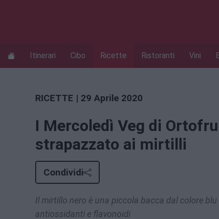
Itinerari
Cibo
Ricette
Ristoranti
Vini
RICETTE
| 29 Aprile 2020
I Mercoledì Veg di Ortofru
strapazzato ai mirtilli
Condividi
Il mirtillo nero è una piccola bacca dal colore bl
antiossidanti e flavonoidi