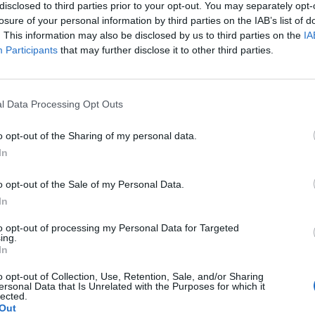
disclosed to third parties prior to your opt-out. You may separately opt-
losure of your personal information by third parties on the IAB’s list of
. This information may also be disclosed by us to third parties on the
IA
Participants
that may further disclose it to other third parties.
a e super cooperativa! Mirtilli e curcuma ci arricchiscono di
l Data Processing Opt Outs
regala preziose proteine vegetali. Una ricetta in cui ogni ingrediente
o opt-out of the Sharing of my personal data.
In
o opt-out of the Sale of my Personal Data.
In
to opt-out of processing my Personal Data for Targeted
ing.
In
o opt-out of Collection, Use, Retention, Sale, and/or Sharing
ersonal Data that Is Unrelated with the Purposes for which it
lected.
Out