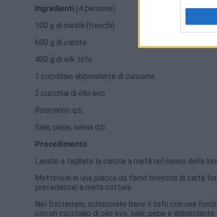
Ingredienti
(4 persone)
100 g di mirtilli (freschi)
600 g di carote
400 g di silk tofu
1 cucchiaio abbondante di curcuma
2 cucchiai di olio evo
Rosmarino q.b.
Sale, pepe, salvia q.b.
Procedimento
Lavate e tagliate la carote a metà nel senso della lun
Mettetele in una placca da forno rivestita di carta forn
precedenza) a metà cottura.
Nel frattempo, schiacciate bene il tofu con una forche
con un cucchiaio di olio evo, sale, pepe e abbondante