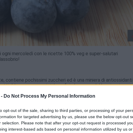
sti ogni mercoledì con le ricette 100% veg e super-salutari
Massobrio!
tte, contiene pochissimi zuccheri ed è una miniera di antiossidanti
utti di bosco con svariati benefici che vanno dal bruciare in grass
enire e combattere la cistite. Anche sul consumo si dimostra
 -
Do Not Process My Personal Information
olato in piatti dolci e salati: si può consumare in tutte le salse!
to opt-out of the sale, sharing to third parties, or processing of your per
formation for targeted advertising by us, please use the below opt-out s
r selection. Please note that after your opt-out request is processed y
eing interest-based ads based on personal information utilized by us or