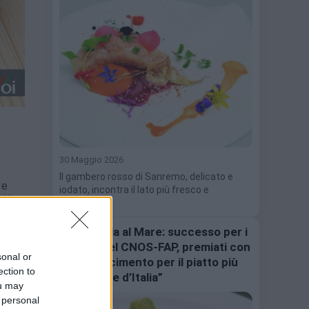
30 Maggio 2026
Il gambero rosso di Sanremo, delicato e
 e
iodato, incontra il lato più fresco e
i in
aromatico…
Vallecrosia al Mare: successo per i
ragazzi del CNOS-FAP, premiati con
sonal or
il riconoscimento per il piatto più
ection to
sostenibile d’Italia”
ou may
 personal