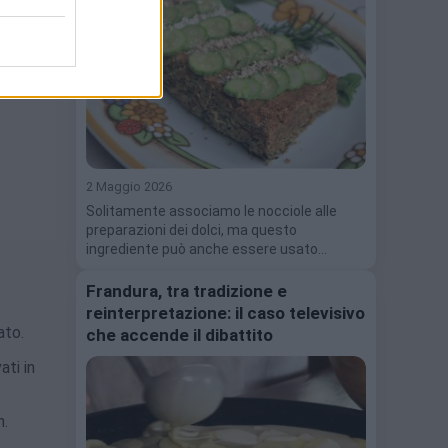
2 Maggio 2026
Solitamente associamo le nocciole alle
preparazioni dei dolci, ma questo
ingrediente può anche essere usato…
Frandura, tra tradizione e
reinterpretazione: il caso televisivo
ato.
che accende il dibattito
ati in
n.