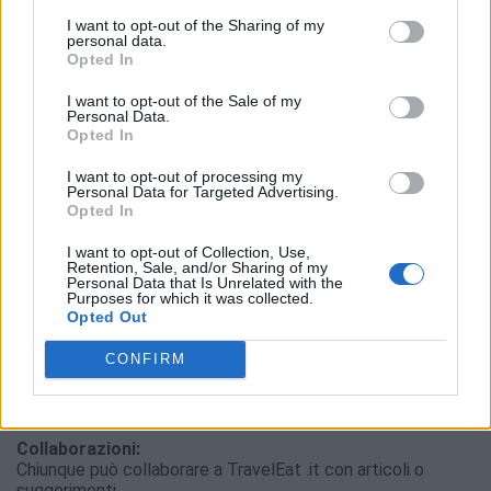
Sono consentite le citazioni a titolo di cronaca, studio,
I want to opt-out of the Sharing of my
personal data.
critica o recensione, purché accompagnate dall’indicazione
Opted In
della fonte “TravelEat.it”, compreso l’indirizzo telematico
https://www.traveleat.it
I want to opt-out of the Sale of my
L’editore si riserva il diritto non esclusivo di riprodurre i testi
Personal Data.
in altre pubblicazioni collegate a TravelEat.it
Opted In
Per segnalare alla redazione eventuali errori nell’uso del
materiale riservato, scriveteci a
info@traveleat.it
:
I want to opt-out of processing my
provvederemo prontamente alla rimozione del materiale
Personal Data for Targeted Advertising.
Opted In
lesivo di diritti di terzi.
Direttore Editoriale:
I want to opt-out of Collection, Use,
Retention, Sale, and/or Sharing of my
Claudio Porchia
Personal Data that Is Unrelated with the
Purposes for which it was collected.
Redazione:
Opted Out
Claudio Porchia, Beppe Dosio, Fulvio Tonello, Marina
Salvetto, Chiara Vannini, Roberto Pisani
CONFIRM
Per i comunicati stampa:
redazione@traveleat.it
Collaborazioni:
Chiunque può collaborare a TravelEat .it con articoli o
suggerimenti.