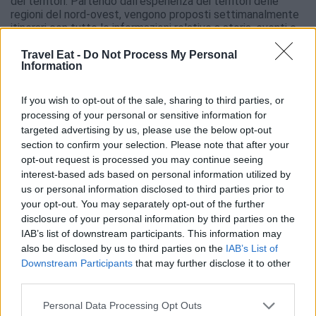
dei territori. Partendo dall’esperienza dei territori delle
regioni del nord-ovest, vengono proposti settimanalmente
itinerari con tutte le informazioni relative a storia, eventi e
tradizioni. Con una particolare attenzione rivolta alle novità
enogastronomiche, ed alle strutture di accoglienza e di
Travel Eat -
Do Not Process My Personal
Information
ristorazione. Informazioni utili per chi ama viaggiare per
scoprire le eccellenze enogastronomiche.
If you wish to opt-out of the sale, sharing to third parties, or
Direttore Editoriale di TravelEat – Claudio Porchia
processing of your personal or sensitive information for
Giornalista, appassionato di gastronomia, scrive su riviste e
targeted advertising by us, please use the below opt-out
quotidiani e cura rubriche gastronomiche su diverse testate
section to confirm your selection. Please note that after your
online. Promuove eventi culturali ed è direttore del premio
letterario “Libri da Gustare”. È presidente dell’Associazione
opt-out request is processed you may continue seeing
Ristoranti della Tavolozza, riferimento importante per chi
interest-based ads based on personal information utilized by
vuole scoprire la cucina regionale autentica, dove tradizione
us or personal information disclosed to third parties prior to
e accoglienza sono insieme protagoniste. Cura dal 2015 la
your opt-out. You may separately opt-out of the further
“Guida dei migliori ristoranti del Piemonte, Liguria e Valle
disclosure of your personal information by third parties on the
d’Aosta”. Esperto di marketing territoriale, promuove ed ha
IAB’s list of downstream participants. This information may
promosso iniziative per valorizzare le tante eccellenze
also be disclosed by us to third parties on the
IAB’s List of
della Liguria e del Piemonte. Ha realizzato ricerche e
Downstream Participants
that may further disclose it to other
prodotto documentari; ha scritto diversi libri, fra cui uno
third parties.
dedicato alla storia del Festival della Canzone di Sanremo;
ha curato le ultime pubblicazioni di Libereso Guglielmi,
Personal Data Processing Opt Outs
conosciuto come il Giardiniere di Calvino.