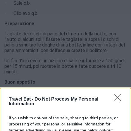
· Sale q.b.
· Olio evo q.b.
Preparazione
Tagliate dei dischi di pane del dimetro della botte, con
l’aiuto di alcuni spilli fissate le tagliatelle sopra i dischi di
pane a simulare le doghe di una botte, infine con i ritagli del
pane ammorbiditi con dell’acqua create il bollitore.
Un filo d’olio evo e un pizzico di sale e infornate a 150 gradi
per 15 minuti, poi ruotate la botte e fate cuocere altri 10
minuti.
Buon appetito
calogero@peperonciniedintorni.it
Travel Eat -
Do Not Process My Personal
Information
If you wish to opt-out of the sale, sharing to third parties, or
processing of your personal or sensitive information for
targeted advertising by us, please use the below opt-out