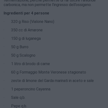
fermentazione, perché permette di far uscire l’anidride
carbonica, ma non permette l’ingresso dell’ossigeno.
Ingredienti per 4 persone
· 320 g Riso (Vialone Nano)
· 350 cc di Amarone
· 150 g di luganega
· 50 g Burro
· 50 g Scalogno
· 1 litro di brodo di carne
· 60 g Formaggio Monte Veronese stagionato
· zeste di limone del Garda marinati in aceto e sale
· 1 peperoncino Cayenna
· Sale q.b.
· Pepe q.b.