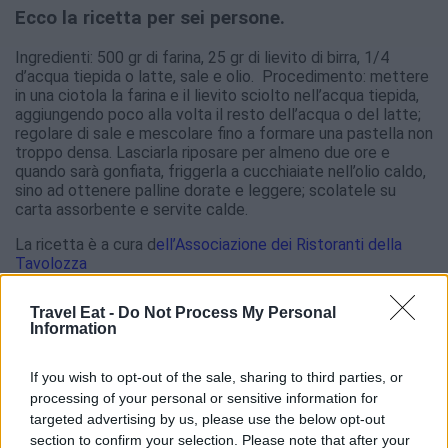
Ecco la ricetta per sei persone.
Ingredienti: 500 gr di farina, 25 gr di lievito di birra, 1/4
d’acqua tiepida o latte, sale e olio. Procedimento: mettere
in una ciotola la farina e il lievito sciolto nell’acqua tiepida,
aggiungendo poco alla volta il resto dell’acqua o del latte;
regolare di sale e mescolare fino a formare una pastella non
troppo densa. Lasciarla riposare per almeno due ore e
quando sarà gonfiata, friggerla a cucchiaiate nell’olio caldo,
sino ad ottenere palline dorate e leggere; scolatele su
carta assorbente e servite calde.
La ricetta è a cura d
ell’Associazione dei Ristoranti della
Tavolozza
Travel Eat -
Do Not Process My Personal
Information
If you wish to opt-out of the sale, sharing to third parties, or
processing of your personal or sensitive information for
targeted advertising by us, please use the below opt-out
section to confirm your selection. Please note that after your