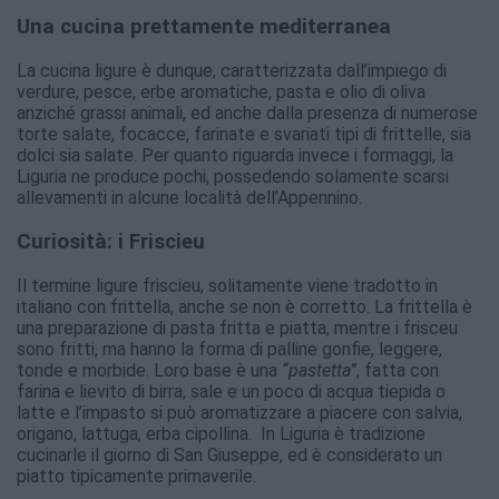
Una cucina prettamente mediterranea
La cucina ligure è dunque, caratterizzata dall’impiego di
verdure, pesce, erbe aromatiche, pasta e olio di oliva
anziché grassi animali, ed anche dalla presenza di numerose
torte salate, focacce, farinate e svariati tipi di frittelle, sia
dolci sia salate. Per quanto riguarda invece i formaggi, la
Liguria ne produce pochi, possedendo solamente scarsi
allevamenti in alcune località dell’Appennino.
Curiosità: i Friscieu
Il termine ligure friscieu, solitamente viene tradotto in
italiano con frittella, anche se non è corretto. La frittella è
una preparazione di pasta fritta e piatta, mentre i frisceu
sono fritti, ma hanno la forma di palline gonfie, leggere,
tonde e morbide. Loro base è una
“pastetta”
, fatta con
farina e lievito di birra, sale e un poco di acqua tiepida o
latte e l’impasto si può aromatizzare a piacere con salvia,
origano, lattuga, erba cipollina. In Liguria è tradizione
cucinarle il giorno di San Giuseppe, ed è considerato un
piatto tipicamente primaverile.