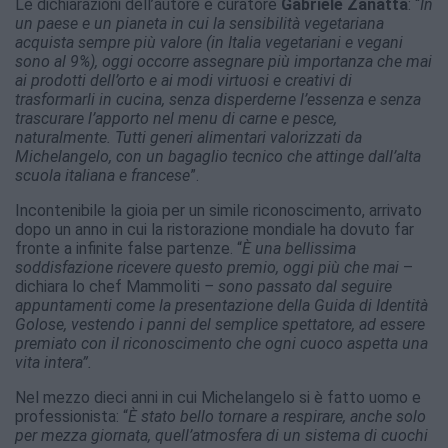
Le dichiarazioni dell’autore e curatore
Gabriele Zanatta
: “
In
un paese e un pianeta in cui la sensibilità vegetariana
acquista sempre più valore (in Italia vegetariani e vegani
sono al 9%), oggi occorre assegnare più importanza che mai
ai prodotti dell’orto e ai modi virtuosi e creativi di
trasformarli in cucina, senza disperderne l’essenza e senza
trascurare l’apporto nel menu di carne e pesce,
naturalmente. Tutti generi alimentari valorizzati da
Michelangelo, con un bagaglio tecnico che attinge dall’alta
scuola italiana e francese
”.
Incontenibile la gioia per un simile riconoscimento, arrivato
dopo un anno in cui la ristorazione mondiale ha dovuto far
fronte a infinite false partenze. “
È una bellissima
soddisfazione ricevere questo premio, oggi più che mai
–
dichiara lo chef Mammoliti
– sono passato dal seguire
appuntamenti come la presentazione della Guida di Identità
Golose, vestendo i panni del semplice spettatore, ad essere
premiato con il riconoscimento che ogni cuoco aspetta una
vita intera”.
Nel mezzo dieci anni in cui Michelangelo si è fatto uomo e
professionista: “
È stato bello tornare a respirare, anche solo
per mezza giornata, quell’atmosfera di un sistema di cuochi