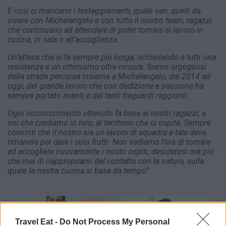
E così ci mancano i festeggiamenti, quelli veri, quelli da
vivere con Michelangelo e con tutto il nostro team, ragazzi
che continuano ad attendere di poter tornare al lavoro in
cucina, in sala o all’accoglienza.
Un’attesa che si fa sempre più lunga, richiedendo a tutti una
resistenza e un ottimismo oltre misura. Siamo orgogliosi
della strada percorsa insieme a Michelangelo, dal 2014 ad
oggi, del grande lavoro che con dedizione e passione ha
sempre portato avanti e dei tanti traguardi raggiunti.
Ogni riconoscimento ottenuto fa bene ai nostri ragazzi, a
noi che crediamo in loro, al territorio che ci ospita. Sempre
convinti che il nostro sia un lavoro di squadra e tale deve
rimanere per dare i suoi frutti. Non vediamo l’ora di tornare
ad accogliere nuovamente i nostri ospiti, desiderosi ora più
che mai di riappropriarsi del contatto con la natura, sulla
quale la nostra cucina si basa da tempo
”.
Travel Eat -
Do Not Process My Personal