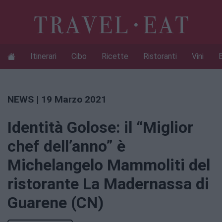
Itinerari
Cibo
Ricette
Ristoranti
Vini
NEWS
| 19 Marzo 2021
Identità Golose: il “Miglior
chef dell’anno” è
Michelangelo Mammoliti del
ristorante La Madernassa di
Guarene (CN)