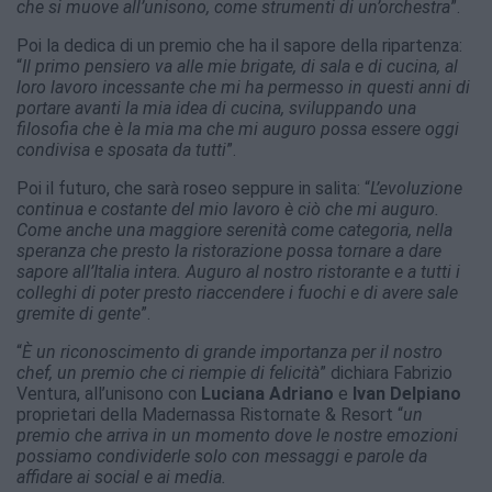
che si muove all’unisono, come strumenti di un’orchestra
”.
Poi la dedica di un premio che ha il sapore della ripartenza:
“
Il primo pensiero va alle mie brigate, di sala e di cucina, al
loro lavoro incessante che mi ha permesso in questi anni di
portare avanti la mia idea di cucina, sviluppando una
filosofia che è la mia ma che mi auguro possa essere oggi
condivisa e sposata da tutti
”.
Poi il futuro, che sarà roseo seppure in salita: “
L’evoluzione
continua e costante del mio lavoro è ciò che mi auguro.
Come anche una maggiore serenità come categoria, nella
speranza che presto la ristorazione possa tornare a dare
sapore all’Italia intera. Auguro al nostro ristorante e a tutti i
colleghi di poter presto riaccendere i fuochi e di avere sale
gremite di gente
”.
“
È un riconoscimento di grande importanza per il nostro
chef, un premio che ci riempie di felicità
” dichiara Fabrizio
Ventura, all’unisono con
Luciana
Adriano
e
Ivan
Delpiano
proprietari della Madernassa Ristornate & Resort “
un
premio che arriva in un momento dove le nostre emozioni
possiamo condividerle solo con messaggi e parole da
affidare ai social e ai media.