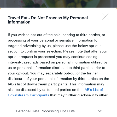
Travel Eat -
Do Not Process My Personal
Information
If you wish to opt-out of the sale, sharing to third parties, or
processing of your personal or sensitive information for
targeted advertising by us, please use the below opt-out
section to confirm your selection. Please note that after your
opt-out request is processed you may continue seeing
interest-based ads based on personal information utilized by
us or personal information disclosed to third parties prior to
your opt-out. You may separately opt-out of the further
disclosure of your personal information by third parties on the
15 Luglio 2026
IAB’s list of downstream participants. This information may
Uno studio di AstraRicerche evidenzia che frutta e verdura di
also be disclosed by us to third parties on the
IAB’s List of
IV e V gamma possono…
Downstream Participants
that may further disclose it to other
third parties.
La Piadineria punta sulle eccellenze regionali: dal
Lazio arriva la Porchetta di Ariccia IGP
Personal Data Processing Opt Outs