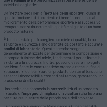
dieta equilibrata
e personalizzata in base alle esigenze
individuali degli atleti.
Da “nettare degli dei” a
“nettare degli sportivi”
, quindi, in
quanto fornisce tutti i nutrienti e i benefici necessari al
miglioramento della performance sportiva e al successivo
recupero, senza rinunciare alla qualità e al gusto di un buon
prodotto naturale.
È fondamentale però scegliere un miele di qualità, la cui
salubrità e sicurezza siano garantite da costanti e accurate
analisi di laboratorio
. Queste ricerche vengono
generalmente utilizzate per determinare la composizione e
le proprietà fisiche del miele, fondamentali per definirne la
salubrità e la sicurezza. Inoltre, possono essere impiegate
per identificare le caratteristiche organolettiche, al fine di
assicurare al consumatore un prodotto con caratteristiche
sensoriali riconoscibili e costanti nel tempo, garantendo una
produzione di alta qualità.
Una scelta che abbraccia la
sostenibilità
di un prodotto
naturale e l’
impegno di migliaia di apicoltori
che lavorano
per tutelare la salute delle proprie api e dell’ambiente.
La cooperativa Piemonte Miele nasce a Cuneo nel 1976,