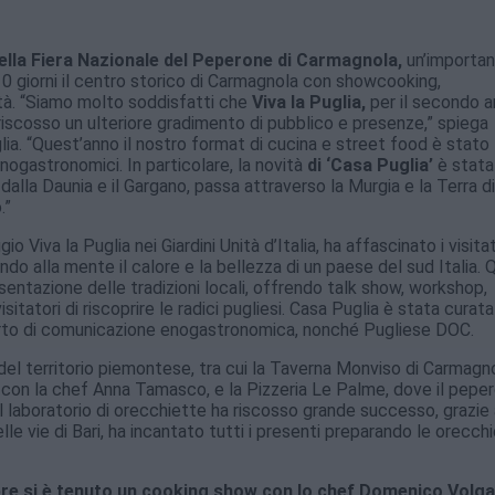
ella Fiera Nazionale del Peperone di Carmagnola,
un’importa
 giorni il centro storico di Carmagnola con showcooking,
tà. “Siamo molto soddisfatti che
Viva la Puglia,
per il secondo 
riscosso un ulteriore gradimento di pubblico e presenze,” spiega
lia. “Quest’anno il nostro format di cucina e street food è stato
enogastronomici. In particolare, la novità
di ‘Casa Puglia’
è stata
dalla Daunia e il Gargano, passa attraverso la Murgia e la Terra di 
o.”
o Viva la Puglia nei Giardini Unità d’Italia, ha affascinato i visitat
do alla mente il calore e la bellezza di un paese del sud Italia. Q
esentazione delle tradizioni locali, offrendo talk show, workshop,
atori di riscoprire le radici pugliesi. Casa Puglia è stata curata
erto di comunicazione enogastronomica, nonché Pugliese DOC.
 del territorio piemontese, tra cui la Taverna Monviso di Carmagn
 con la chef Anna Tamasco, e la Pizzeria Le Palme, dove il pepe
 Il laboratorio di orecchiette ha riscosso grande successo, grazie 
le vie di Bari, ha incantato tutti i presenti preparando le orecch
mbre si è tenuto un cooking show con lo chef Domenico Volg