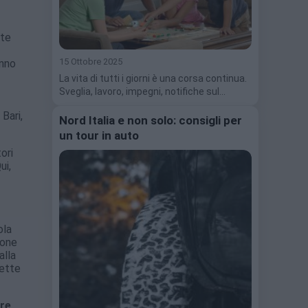
nte
15 Ottobre 2025
anno
La vita di tutti i giorni è una corsa continua.
Sveglia, lavoro, impegni, notifiche sul…
Bari,
Nord Italia e non solo: consigli per
un tour in auto
ori
ui,
ola
rone
alla
iette
are