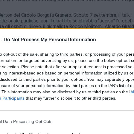
 Berton del Circolo Borgata Granero. Sabato 7 settembre, il talk
adizionale pugliese, con il dibattito su chi abbia “ucciso” l’orecchi
li ospiti di rilievo, il giornalista Rocco Moliterni, Aleardo Girardi
e Silvana Palese per il laboratorio sulle orecchiette.
 -
Do Not Process My Personal Information
ato che l’orecchietta rimane il piatto simbolo della cucina puglies
azie speciale ai partner di questa edizione:
Pasta Girardi
–
Pas
Sapori di Martina Franca
e i vini di
Agri Girardi
.
to opt-out of the sale, sharing to third parties, or processing of your per
formation for targeted advertising by us, please use the below opt-out s
o il pubblico con un ricco programma di esibizioni folkloristiche
r selection. Please note that after your opt-out request is processed y
iese. I gruppi I Melannurca e il Collettivo Musicale In.Con.Tra.Da h
eing interest-based ads based on personal information utilized by us or
ia. Il grande Mimmo Cavallo ha poi portato sul palco i suoi celebri 
disclosed to third parties prior to your opt-out. You may separately opt-
idionali” e “Uh mammà”. La serata di sabato 7 settembre è sta
losure of your personal information by third parties on the IAB’s list of
etato magistralmente da Mirox con la band Senzazioni Forti.
. This information may also be disclosed by us to third parties on the
IA
 e a SGP Grandi Eventi che continuerà a gestire l’organizzazion
Participants
that may further disclose it to other third parties.
ortare l’evento a una crescita internazionale.
l Data Processing Opt Outs