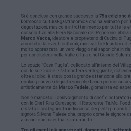
Si è conclusa con grande successo la
75a edizione d
kermesse cultural-gastronomica che ha animato per 10
degustazioni, musica e intrattenimento per tutte le e
consecutivo alla Fiera Nazionale del Peperone, abbia 
Marco Vacca,
ideatore e proprietario di Cucina di Pug
arricchito da eventi culturali, musicali folkloristici ed 
molto apprezzata: un vero viaggio nei sapori che inizia 
per concludersi nella Valle d’Itria e nel Grande Salent
Lo spazio “Casa Puglia”, collocato all’interno del Villaggi
con le sue lucine e l’atmosfera verdeggiante, richiaman
oltre al cibo, è stata posta grande attenzione alla pr
cooking show e degustazioni che hanno permesso ai visit
artisticamente da
Marco Fedele,
giornalista ed esp
Non è mancato il coinvolgimento di chef e ristoratori
con la Chef Rinu Garavagno, il Ristorante Te.Ma. Food
è stato il protagonista indiscusso dei piatti proposti.
signora Silvana Palese che, proprio come le signore del
a mano, con maestria e autenticità.
Tra gli eventi più apprezzati, domenica 1° sette