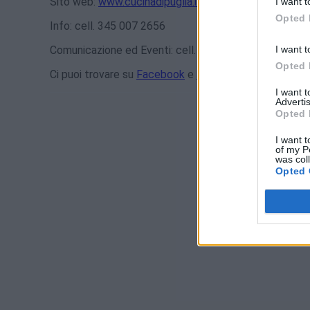
Sito web:
www.cucinadipuglia.it
I want t
Opted 
Info: cell. 345 007 2656
I want t
Comunicazione ed Eventi: cell. 349 4179852
Opted 
Ci puoi trovare su
Facebook
e
Instagram
I want 
Advertis
Opted 
I want t
of my P
was col
Opted 