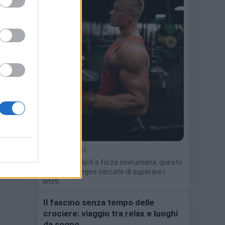
C.S.
9 Maggio 2025
Da fisici scolpiti a forza sovrumana, questo
sport ha sempre cercato di superare i
limiti…
Il fascino senza tempo delle
crociere: viaggio tra relax e luoghi
da sogno