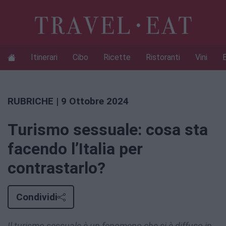
Itinerari
Cibo
Ricette
Ristoranti
Vini
RUBRICHE
| 9 Ottobre 2024
Turismo sessuale: cosa sta
facendo l’Italia per
contrastarlo?
Condividi
Il turismo sessuale è un fenomeno che si è diffuso in