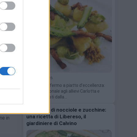
Per
miele,
9 Maggio 2026
Dal pane raffermo a piatto d’eccellenza:
premio nazionale agli allievi Carlotta e
Gabriel guidati dalla…
Sformato di nocciole e zucchine:
una ricetta di Libereso, il
ne in
giardiniere di Calvino