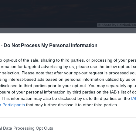
all’olio impreziosita dal sapore e dal profumo di questa generosa e
lla farina è di gran lunga quello preferito dagli italiani e gli scaf
 -
Do Not Process My Personal Information
ti come il pane, la pasta e le torte.
to opt-out of the sale, sharing to third parties, or processing of your per
 del pane e paste fatta in casa era già in atto da tempo e risp
formation for targeted advertising by us, please use the below opt-out s
ta principalmente ai fine settimana. Ora la grande disponibilità d
r selection. Please note that after your opt-out request is processed y
 dato vita ad un ulteriore impulso in questa direzione.
eing interest-based ads based on personal information utilized by us or
disclosed to third parties prior to your opt-out. You may separately opt-
losure of your personal information by third parties on the IAB’s list of
matiche più utilizzate in cucina
. This information may also be disclosed by us to third parties on the
IA
Participants
that may further disclose it to other third parties.
i più pesanti, come ad esempio la porchetta che è d’obbligo
e su quello curativo è utile ricordare che questa erba aromatic
l Data Processing Opt Outs
serci utili per risolvere i piccoli problemi di tutti i giorni: è u