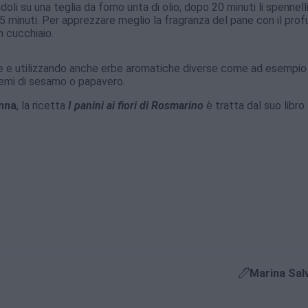
oli su una teglia da forno unta di olio; dopo 20 minuti li spennel
15 minuti. Per apprezzare meglio la fragranza del pane con il pro
n cucchiaio.
rse e utilizzando anche erbe aromatiche diverse come ad esempio 
 semi di sesamo o papavero.
nna
, la ricetta
I panini ai fiori di Rosmarino
è tratta dal suo libro
Marina Sal