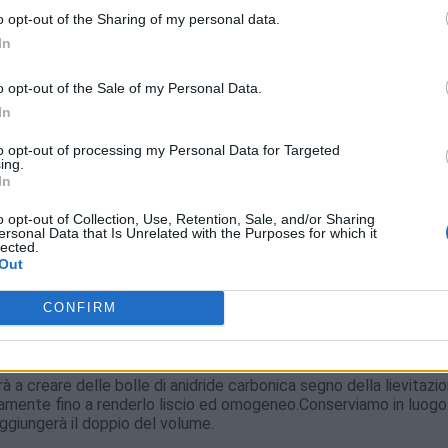
e ed agisce positivamente sull’apparato digerente.
o opt-out of the Sharing of my personal data.
In
o e bello grazie ai suoi fiori che sono di un intenso color lilla. 
 permetterà di portare la primavera in tavola.
o opt-out of the Sale of my Personal Data.
In
to opt-out of processing my Personal Data for Targeted
ing.
di birra, 15 gr di zucchero, 10 gr di sale, 2,75 dl di acqua, 10 gr di 
In
a te, 1 rametto di rosmarino.
o opt-out of Collection, Use, Retention, Sale, and/or Sharing
ersonal Data that Is Unrelated with the Purposes for which it
lected.
Out
CONFIRM
ucchero e 130 gr di farina. Copriamo con la pellicola e lo facciamo
 restante farina con il sale il miele e l’olio che avremo
el rametto di rosmarino.
rà a creare delle bolle di anidride carbonica segno della lievitazio
osamente fino a renderlo liscio ed omogeneo.Conserviamo in luogo
aggiungerà il doppio del volume.