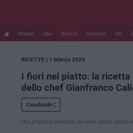
Itinerari
Cibo
Ricette
Ristoranti
Vini
RICETTE
| 1 Marzo 2025
I fiori nel piatto: la ricet
dello chef Gianfranco Cal
Condividi
Una proposta semplice, ma nello stesso tempo mol