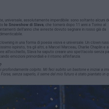
 universale, assolutamente imperdibile: sono soltanto alcuni d
ito
lo Snowshow di Slava
, che tornerà dopo 11 anni a Torino al
ntamenti dell’anno che avreste dovuto segnare in rosso già da
dimenticabile.
 clowning in una forma di poesia visiva e universale. Un clown rus
mo ispirato, tra gli altri, a Marcel Marceau, Charlie Chaplin e a
fiore all’occhiello, Slava ha saputo creare uno spettacolo senza p
o emozioni primordiali e il ritorno all’infanzia.
?
i profondamente colpito. Mi feci subito un bastone e iniziai a imi
Forse, senza saperlo, il seme del mio futuro è stato piantato in q