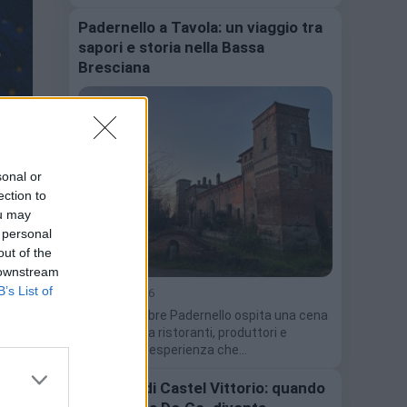
Padernello a Tavola: un viaggio tra
sapori e storia nella Bassa
Bresciana
sonal or
ection to
ou may
 personal
out of the
 downstream
B’s List of
4 Agosto 2026
Il 13 settembre Padernello ospita una cena
itinerante tra ristoranti, produttori e
Castello. Un'esperienza che…
Il Turtun di Castel Vittorio: quando