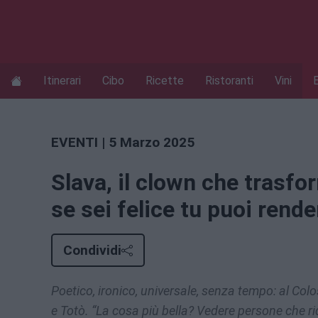
Itinerari
Cibo
Ricette
Ristoranti
Vini
EVENTI
| 5 Marzo 2025
Slava, il clown che trasfo
se sei felice tu puoi rendere
Condividi
Poetico, ironico, universale, senza tempo: al Col
e Totò. “La cosa più bella? Vedere persone che r