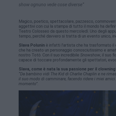
show ognuno vede cose diverse”
Magico, poetico, spettacolare, pazzesco, commovente,
aggettivi con cui la stampa di tutto il mondo ha defin
Teatro Colosseo da questo mercoledì. Uno degli appu
tempo, perché davvero si tratta di un evento unico, in
Slava Polunin
è infatti l’artista che ha trasformato il
che ha creato un personaggio conosciutissimo e amatissi
nostro Totò. Con il suo incredibile
Snowshow
, il suo 
capace di toccare profondamente gli spettatori, evocand
Slava, come è nata la sua passione per il clowning
“Da bambino vidi The Kid di Charlie Chaplin e ne rimas
il suo modo di camminare, facendo ridere i miei amici. 
momento”.