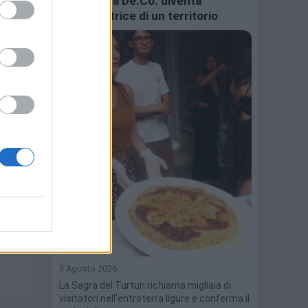
una ricetta De.Co. diventa
ambasciatrice di un territorio
se in
na
si
a è
vo la
3 Agosto 2026
La Sagra del Turtun richiama migliaia di
visitatori nell'entroterra ligure e conferma il