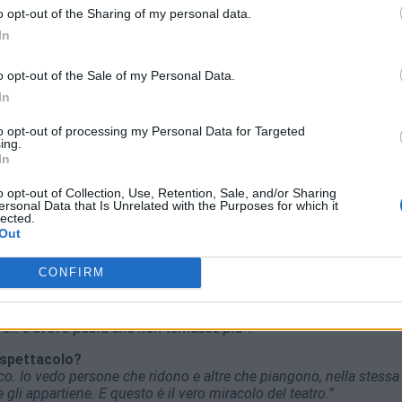
o opt-out of the Sharing of my personal data.
In
o opt-out of the Sale of my Personal Data.
ttenitore. È un punto di vista sul mondo, un modo di vedere le co
In
orma speciale di follia, ma è una meravigliosa follia”.
to opt-out of processing my Personal Data for Targeted
ing.
scaiolo. E in un certo senso quei sogni si sono realizzati: ho u
In
o opt-out of Collection, Use, Retention, Sale, and/or Sharing
o?
ersonal Data that Is Unrelated with the Purposes for which it
lected.
 più ricco, personale ed evocativo. Con le parole spesso si mente, 
Out
raccontare tutto”.
CONFIRM
gia, quando costruisci fortezze di neve o scivoli con la slitta. M
ui la tormenta può inghiottirti. Ricordo quando da piccolo guarda
e… e avevo paura che non tornasse più”.
 spettacolo?
co. Io vedo persone che ridono e altre che piangono, nella stessa
li appartiene. E questo è il vero miracolo del teatro.”