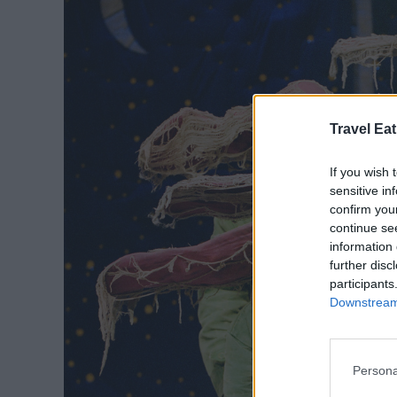
Travel Eat
If you wish 
sensitive in
confirm you
continue se
information 
further disc
participants
Downstream 
Persona