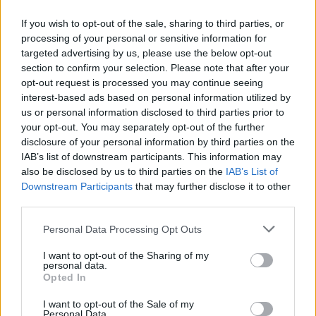
Tutti gli incontri sono a ingresso libero e aperti al pubblico.
If you wish to opt-out of the sale, sharing to third parties, or
Un’occasione unica per vivere la Fiera non solo come
processing of your personal or sensitive information for
esperienza enogastronomica, ma anche come spazio di
riflessione, confronto e crescita condivisa.
targeted advertising by us, please use the below opt-out
section to confirm your selection. Please note that after your
opt-out request is processed you may continue seeing
I.P.
interest-based ads based on personal information utilized by
us or personal information disclosed to third parties prior to
Leggi anche:
your opt-out. You may separately opt-out of the further
disclosure of your personal information by third parties on the
Estate 2026: birra protagonista della convivialità
IAB’s list of downstream participants. This information may
di prossimità
also be disclosed by us to third parties on the
IAB’s List of
Downstream Participants
that may further disclose it to other
third parties.
Personal Data Processing Opt Outs
I want to opt-out of the Sharing of my
personal data.
Opted In
I want to opt-out of the Sale of my
Personal Data.