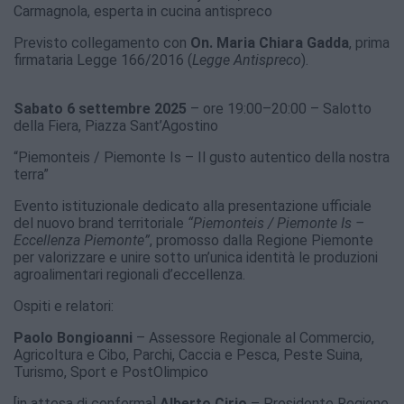
Carmagnola, esperta in cucina antispreco
Previsto collegamento con
On. Maria Chiara Gadda
, prima
firmataria Legge 166/2016 (
Legge Antispreco
).
Sabato 6 settembre 2025
– ore 19:00–20:00 – Salotto
della Fiera, Piazza Sant’Agostino
“Piemonteis / Piemonte Is – Il gusto autentico della nostra
terra”
Evento istituzionale dedicato alla presentazione ufficiale
del nuovo brand territoriale
“Piemonteis / Piemonte Is –
Eccellenza Piemonte”
, promosso dalla Regione Piemonte
per valorizzare e unire sotto un’unica identità le produzioni
agroalimentari regionali d’eccellenza.
Ospiti e relatori:
Paolo Bongioanni
– Assessore Regionale al Commercio,
Agricoltura e Cibo, Parchi, Caccia e Pesca, Peste Suina,
Turismo, Sport e PostOlimpico
[in attesa di conferma]
Alberto Cirio
– Presidente Regione