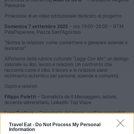
Piemonte
Proiezione di un video istituzionale dedicato al progetto.
Domenica 7 settembre 2025
– ore 19:00–20:00 – BTM
PalaPeperone, Piazza Sant’Agostino
“Nutrire le relazioni: come connettere e generare aziende e
lavoratori”
All’interno della rubrica culturale
“Leggi Con Me”
, un dialogo
valoriale su libri, lavoro e relazioni. Un confronto che
racconta come il cibo, il lavoro e le relazioni siano
nutrimento autentico per persone, aziende e comunità.
Ospiti e relatori:
Filippo Poletti
– Giornalista de
Il Messaggero
, autore,
docente universitario, LinkedIn Top Voice
Luca Furfaro
– Consulente del lavoro, welfare specialist,
co-autore del libro
“Come nutrire il lavoro”
Travel Eat -
Do Not Process My Personal
Information