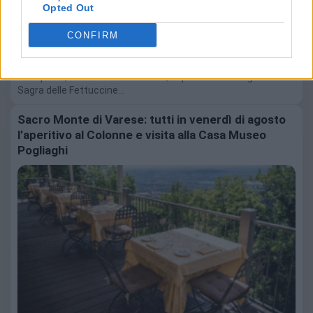
Opted Out
CONFIRM
7 Agosto 2026
Casaprota, nel cuore della Sabina, ospita il 12 e 13 agosto la
Sagra delle Fettuccine…
Sacro Monte di Varese: tutti in venerdì di agosto
l’aperitivo al Colonne e visita alla Casa Museo
Pogliaghi