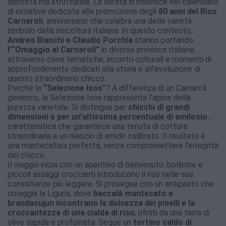
discreta ma strutturale. La serata si inserisce nel calendario
di iniziative dedicate alla promozione degli
80 anni del Riso
Carnaroli
, anniversario che celebra una delle varietà
simbolo della risicoltura italiana. In questo contesto,
Andrea Bianchi e Claudio Porchia
stanno portando
l’“Omaggio al Carnaroli”
in diverse province italiane,
attraverso cene tematiche, incontri culturali e momenti di
approfondimento dedicati alla storia e all’evoluzione di
questo straordinario chicco.
Perché la
“Selezione Isos”
? A differenza di un Carnaroli
generico, la Selezione Isos rappresenta l’apice della
purezza varietale. Si distingue per
chicchi di grandi
dimensioni e per un’altissima percentuale di amilosio
,
caratteristica che garantisce una tenuta di cottura
straordinaria e un rilascio di amido calibrato. Il risultato è
una mantecatura perfetta, senza compromettere l’integrità
del chicco.
Il viaggio inizia con un aperitivo di benvenuto: bollicine e
piccoli assaggi croccanti introducono il riso nelle sue
consistenze più leggere. Si prosegue con un antipasto che
omaggia la Liguria, dove
baccalà mantecato e
brandacujun incontrano la dolcezza dei piselli e la
croccantezza di una cialda di riso
, rifiniti da una terra di
olive sapida e profumata. Segue un
tortino caldo di