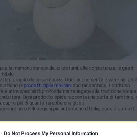
a alla memoria sensoriale, ai profumi, alle consistenze, ai gesti
itabile.
rtire proprio dalla sua cucina. Oggi, anche senza essere sul pos
selezione di
prodotti tipici molisani
che raccontano il territorio
le e altre specialità profondamente legate alla tradizione locale.
conduttore. Ogni prodotto tipico racconta una parte di territorio, 
r capire più di quanto farebbe una guida.
oprire una delle regioni più autentiche d’Italia, ecco 7 prodotti t
radizione casearia
 -
Do Not Process My Personal Information