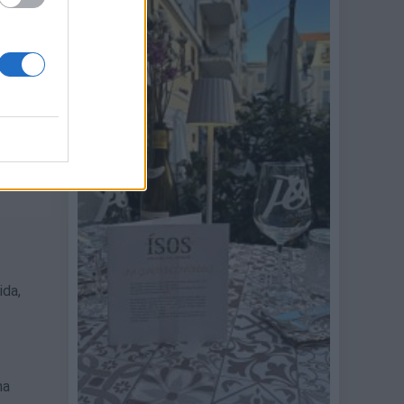
ure è
one
ivo.
ida,
na