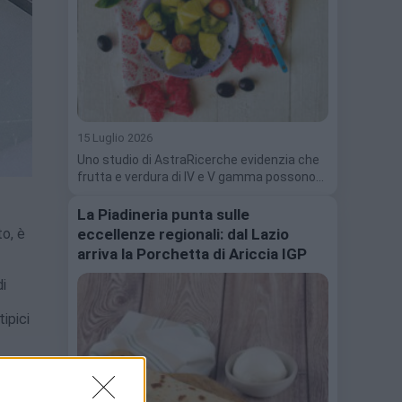
15 Luglio 2026
Uno studio di AstraRicerche evidenzia che
frutta e verdura di IV e V gamma possono…
La Piadineria punta sulle
eccellenze regionali: dal Lazio
to, è
arriva la Porchetta di Ariccia IGP
di
ipici