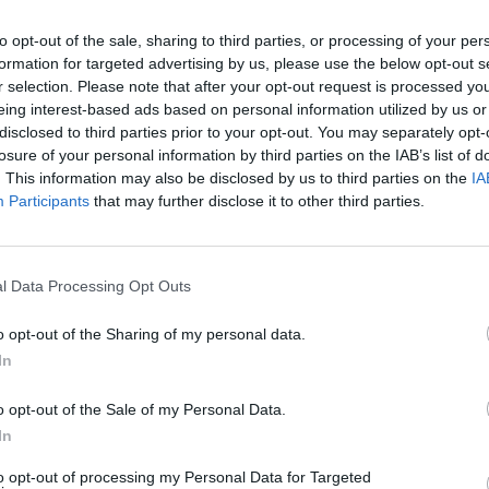
 del Molise. A pasta filata, stagionato appeso “a cavallo” di una 
ne, più intenso e leggermente piccante con la stagionatura.
to opt-out of the sale, sharing to third parties, or processing of your per
n abbinamento a pane e salumi, è uno di quei prodotti che raccon
formation for targeted advertising by us, please use the below opt-out s
r selection. Please note that after your opt-out request is processed y
eing interest-based ads based on personal information utilized by us or
ntità forte
disclosed to third parties prior to your opt-out. You may separately opt-
losure of your personal information by third parties on the IAB’s list of
peziata, profumata, con una lavorazione che varia da zona a zon
. This information may also be disclosed by us to third parties on the
IA
Participants
that may further disclose it to other third parties.
 la stagionatura la rendono un prodotto dal gusto pieno, che non p
 conquista lo fa senza mezze misure.
 che sorprende
l Data Processing Opt Outs
parazione a base di carne di maiale cotta con peperoncino, aglio e
o opt-out of the Sharing of my personal data.
a esperienza gastronomica.
In
, è una di quelle specialità che raccontano il lato più conviviale 
o opt-out of the Sale of my Personal Data.
a del territorio
In
to opt-out of processing my Personal Data for Targeted
dotto qui ha profili aromatici interessanti, spesso erbacei, con not