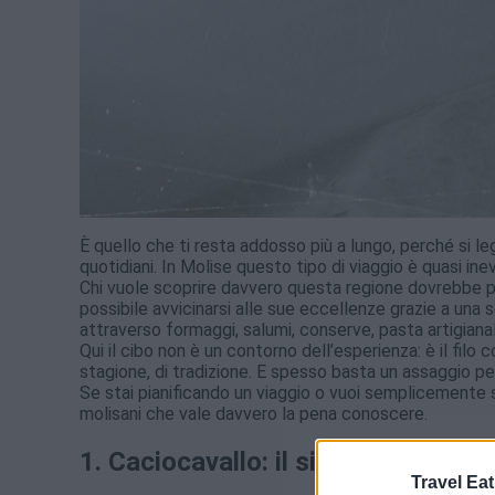
È quello che ti resta addosso più a lungo, perché si leg
quotidiani. In Molise questo tipo di viaggio è quasi inev
Chi vuole scoprire davvero questa regione dovrebbe pa
possibile avvicinarsi alle sue eccellenze grazie a una 
attraverso formaggi, salumi, conserve, pasta artigiana
Qui il cibo non è un contorno dell’esperienza: è il filo 
stagione, di tradizione. E spesso basta un assaggio pe
Se stai pianificando un viaggio o vuoi semplicemente sc
molisani che vale davvero la pena conoscere.
1. Caciocavallo: il simbolo della t
Travel Eat