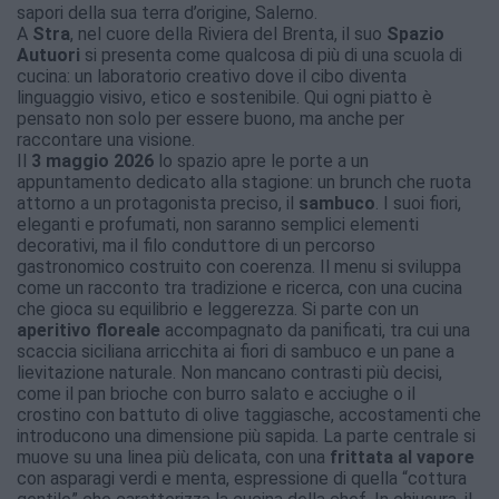
sapori della sua terra d’origine, Salerno.
A
Stra
, nel cuore della Riviera del Brenta, il suo
Spazio
Autuori
si presenta come qualcosa di più di una scuola di
cucina: un laboratorio creativo dove il cibo diventa
linguaggio visivo, etico e sostenibile. Qui ogni piatto è
pensato non solo per essere buono, ma anche per
raccontare una visione.
Il
3 maggio 2026
lo spazio apre le porte a un
appuntamento dedicato alla stagione: un brunch che ruota
attorno a un protagonista preciso, il
sambuco
. I suoi fiori,
eleganti e profumati, non saranno semplici elementi
decorativi, ma il filo conduttore di un percorso
gastronomico costruito con coerenza. Il menu si sviluppa
come un racconto tra tradizione e ricerca, con una cucina
che gioca su equilibrio e leggerezza. Si parte con un
aperitivo floreale
accompagnato da panificati, tra cui una
scaccia siciliana arricchita ai fiori di sambuco e un pane a
lievitazione naturale. Non mancano contrasti più decisi,
come il pan brioche con burro salato e acciughe o il
crostino con battuto di olive taggiasche, accostamenti che
introducono una dimensione più sapida. La parte centrale si
muove su una linea più delicata, con una
frittata al vapore
con asparagi verdi e menta, espressione di quella “cottura