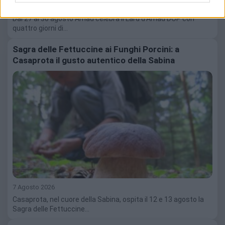
8 Agosto 2026
Dal 27 al 30 agosto Arnad celebra il Lard d’Arnad DOP con
quattro giorni di…
Sagra delle Fettuccine ai Funghi Porcini: a
Casaprota il gusto autentico della Sabina
7 Agosto 2026
Casaprota, nel cuore della Sabina, ospita il 12 e 13 agosto la
Sagra delle Fettuccine…