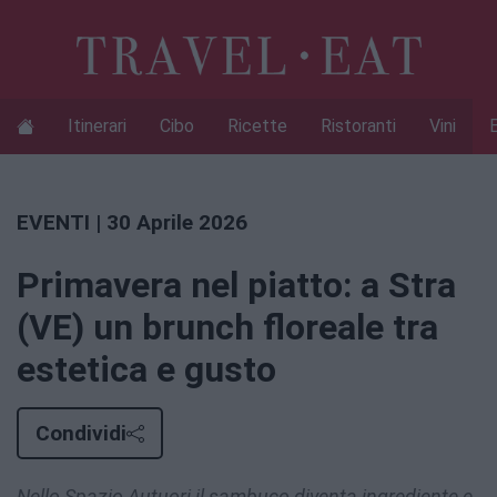
Itinerari
Cibo
Ricette
Ristoranti
Vini
EVENTI
| 30 Aprile 2026
Primavera nel piatto: a Stra
(VE) un brunch floreale tra
estetica e gusto
Condividi
Nello Spazio Autuori il sambuco diventa ingrediente e