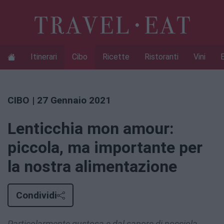
Itinerari
Cibo
Ricette
Ristoranti
Vini
CIBO
| 27 Gennaio 2021
Lenticchia mon amour:
piccola, ma importante per
la nostra alimentazione
Condividi
Particolarmente gustosa e dal sapore di nocciola