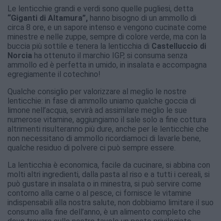
Le lenticchie grandi e verdi sono quelle pugliesi, detta
“Giganti di Altamura”,
hanno bisogno di un ammollo di
circa 8 ore, e un sapore intenso e vengono cucinate come
minestre e nelle zuppe, sempre di colore verde, ma con la
buccia più sottile e tenera la lenticchia di
Castelluccio di
Norcia
ha ottenuto il marchio IGP, si consuma senza
ammollo ed è perfetta in umido, in insalata e accompagna
egregiamente il cotechino!
Qualche consiglio per valorizzare al meglio le nostre
lenticchie: in fase di ammollo uniamo qualche goccia di
limone nell’acqua, servirà ad assimilare meglio le sue
numerose vitamine, aggiungiamo il sale solo a fine cottura
altrimenti risulteranno più dure, anche per le lenticchie che
non necessitano di ammollo ricordiamoci di lavarle bene,
qualche residuo di polvere ci può sempre essere.
La lenticchia è economica, facile da cucinare, si abbina con
molti altri ingredienti, dalla pasta al riso e a tutti i cereali, si
può gustare in insalata o in minestra, si può servire come
contorno alla carne o al pesce, ci fornisce le vitamine
indispensabili alla nostra salute, non dobbiamo limitare il suo
consumo alla fine dell’anno, è un alimento completo che