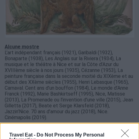
Alcune mostre
L’art indépendant français (1921), Garibaldi (1932),
Bonaparte (1938), Les Anglais sur la Riviera (1934), La
musique et le théâtre à Nice et sur la Côte d’Azur du
XVIIIème siècle à nos jours (1935), Cézanne (1953), La
peinture française dans la seconde moitié du XIXème et au
début des XXème siècles (1955), Henri Lebasque (1965),
Carnaval. Cent ans d’un bouffon (1984), Le monde d’Anne
Franck (1992), Marie Bashkirtseff (1995), Nice, Matisse
(2013), La Promenade ou l’invention d’une ville (2015), Jean
Gilletta (2017), Beate et Serge Klarsfeld (2018),
Jazzin’Nice. 70 ans d’amour du jazz (2018), Nice.
Cinémapolis (2019).
Travel Eat -
Do Not Process My Personal