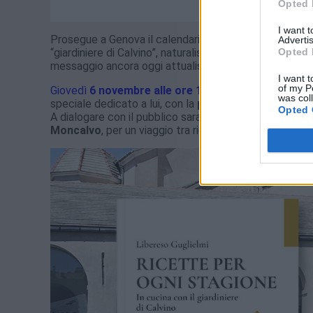
Opted 
I want 
Prosegue a Genova il calendario di eventi dedicati al
c
Advertis
Opted 
“giardiniere di Calvino”, naturalista e divulgatore che 
messaggio ancora oggi attualissimo.
I want t
of my P
Giovedì
6 novembre alle ore 17.00
, l’
Antico Loggiat
was col
speciale dedicato a lui, con la
presentazione del lib
Opted 
A dialogare con il pubblico saranno
Claudio Porchia
,
Moncalvo
, per un viaggio tra ricordi, curiosità e rifless