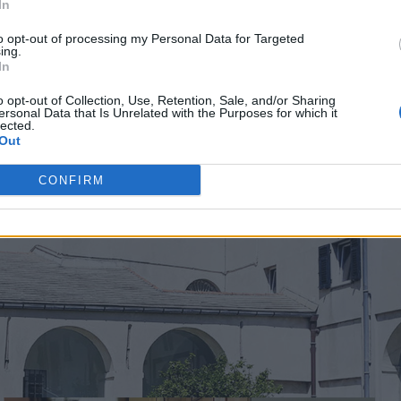
In
to opt-out of processing my Personal Data for Targeted
entenario della nascita di Libereso Guglielmi
, il celebre
ing.
In
ha saputo intrecciare scienza, poesia e amore per la natura in un
o opt-out of Collection, Use, Retention, Sale, and/or Sharing
ersonal Data that Is Unrelated with the Purposes for which it
o della Farmacia Sant’Anna
(piazza S. Anna, 8) ospiterà un inc
lected.
ro
“Ricette per ogni stagione”
(Edizioni Semi Rurali).
Out
 amico e biografo di Libereso,
Frate Ezio Battaglia
e
Malva
ioni sull’eredità culturale del “giardiniere filosofo”.
CONFIRM