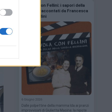
A tavola con Fellini: i sapori della
memoria raccontati da Francesca
Fabbri Fellini
ontro
6 Giugno 2026
Dalle polpettine della mamma Ida ai pranzi
improvvisati di Giulietta Masina: la nipote