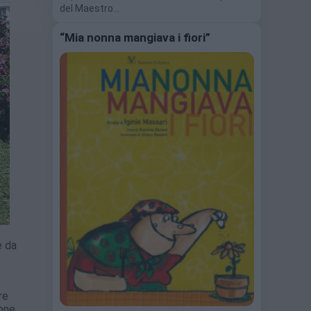
del Maestro…
“Mia nonna mangiava i fiori”
e da
re
ione