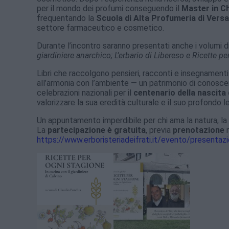
per il mondo dei profumi conseguendo il
Master in C
frequentando la
Scuola di Alta Profumeria di Versa
settore farmaceutico e cosmetico.
Durante l’incontro saranno presentati anche i volumi d
giardiniere anarchico; L’erbario di Libereso e Ricette p
Libri che raccolgono pensieri, racconti e insegnamenti 
all’armonia con l’ambiente — un patrimonio di conoscenze
celebrazioni nazionali per il
centenario della nascita 
valorizzare la sua eredità culturale e il suo profondo l
Un appuntamento imperdibile per chi ama la natura, la 
La
partecipazione è gratuita
, previa
prenotazione
n
https://www.erboristeriadeifrati.it/evento/presentazi