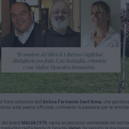
l frate erborista dell’
Antica Farmacia Sant’Anna
, che gestisc
nze sulle piante officinali, coltivando la passione per le antiche
e del brand
MALVA1979
, vanta un percorso ventennale nel setto
 marketing dell’azienda di famiglia
Helan
, ha seguito la sua pass