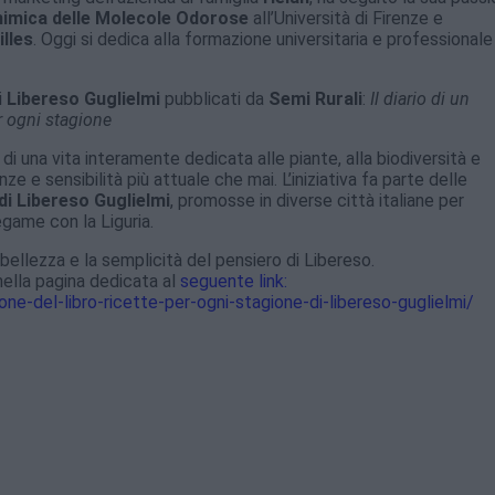
himica delle Molecole Odorose
all’Università di Firenze e
illes
. Oggi si dedica alla formazione universitaria e professionale
i
Libereso Guglielmi
pubblicati da
Semi Rurali
:
Il diario di un
er ogni stagione
di una vita interamente dedicata alle piante, alla biodiversità e
 e sensibilità più attuale che mai. L’iniziativa fa parte delle
di Libereso Guglielmi
, promosse in diverse città italiane per
egame con la Liguria.
bellezza e la semplicità del pensiero di Libereso.
ella pagina dedicata al
seguente link:
one-del-libro-ricette-per-ogni-stagione-di-libereso-guglielmi/