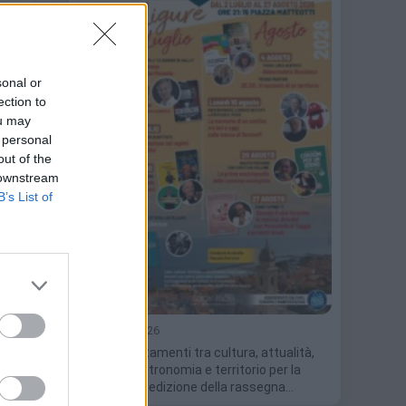
sonal or
ection to
ou may
 personal
out of the
 downstream
B’s List of
24 Giugno 2026
Otto appuntamenti tra cultura, attualità,
musica, gastronomia e territorio per la
dodicesima edizione della rassegna…