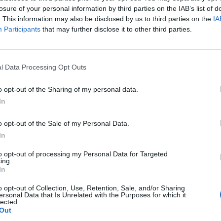
losure of your personal information by third parties on the IAB’s list of
. This information may also be disclosed by us to third parties on the
IA
Participants
that may further disclose it to other third parties.
l Data Processing Opt Outs
o opt-out of the Sharing of my personal data.
In
o opt-out of the Sale of my Personal Data.
In
to opt-out of processing my Personal Data for Targeted
ing.
In
vola
è un’opera ambiziosa e originale che si colloca a metà strada 
ent letterario. Non si tratta di un semplice manuale sul vino, bens
o opt-out of Collection, Use, Retention, Sale, and/or Sharing
ersonal Data that Is Unrelated with the Purposes for which it
vinicola
, italiana e non solo, condotto con uno stile riconoscibile,
lected.
Out