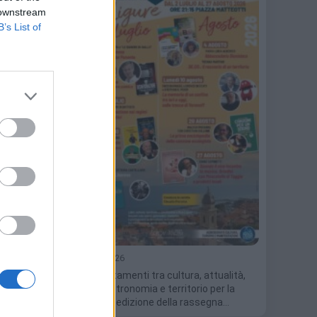
 downstream
B’s List of
tra il
24 Giugno 2026
ì di
Otto appuntamenti tra cultura, attualità,
musica, gastronomia e territorio per la
dodicesima edizione della rassegna…