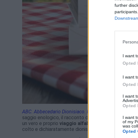
further disc
participants
Downstream 
Persona
I want t
Opted 
I want t
Opted 
I want 
Advertis
Opted 
ABC. Abbecedario Dionisiaco. In vigna, nel calice,
a ta
saggio enologico, il racconto culturale e il divertissem
I want t
of my P
un vero e proprio
viaggio alfabetico nella civiltà viti
was col
colto e dichiaratamente dionisiaco
Opted 