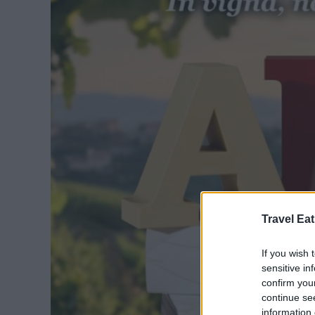
Travel Eat
If you wish 
sensitive in
confirm you
continue se
information 