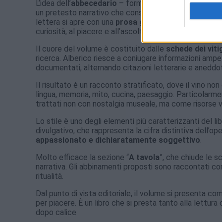
L’idea dell’
abbecedario
– formula apparentemente arcai
un pretesto narrativo che consente di accostare vitigni
lettera si apre con una
prosa giocosa
, quasi poetica,
curiosità, al piacere e all’ascolto lento del vino come
Il cuore del volume è costituito dalle
schede dei viti
ricerca. Alberico riesce a coniugare informazioni ampel
documentati, alternando citazioni letterarie e aneddot
Il risultato è un racconto stratificato, dove il vino no
lingua, memoria, mito, cucina, paesaggio. Particolarmen
trattati non con nostalgia museale, ma come risorse v
Lo stile è uno degli elementi più caratterizzanti del lib
divulgativo, che rappresenta la cifra distintiva dell’op
appassionato e dichiaratamente soggettivo
.
Molto efficace la sezione “
A tavola
”, che chiude le sc
narrativa. Gli abbinamenti proposti sono raccontati co
ritualità.
Dal punto di vista editoriale, il volume si presenta c
per piacere. È un libro che si presta tanto alla lettur
dopo calice