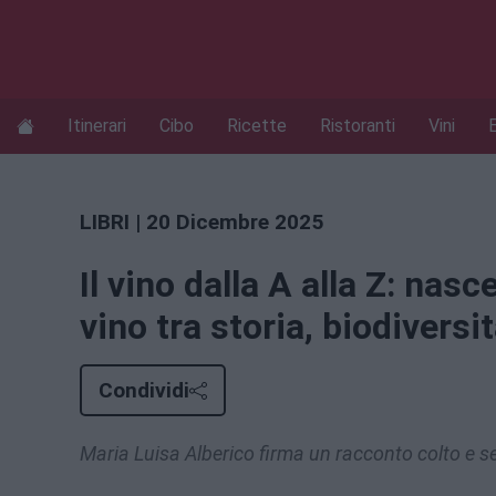
Itinerari
Cibo
Ricette
Ristoranti
Vini
LIBRI
| 20 Dicembre 2025
Il vino dalla A alla Z: nasc
vino tra storia, biodiversi
Condividi
Maria Luisa Alberico firma un racconto colto e s