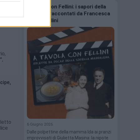
nta
A tavola con Fellini: i sapori della
memoria raccontati da Francesca
Fabbri Fellini
rio,
”
,
cipe,
letto
6 Giugno 2026
lice
Dalle polpettine della mamma Ida ai pranzi
improvvisati di Giulietta Masina: la nipote