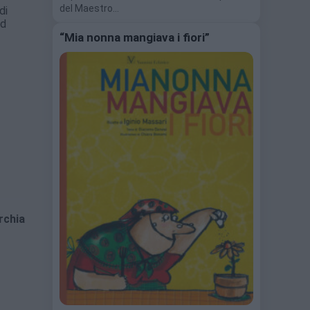
del Maestro…
di
ed
“Mia nonna mangiava i fiori”
rchia