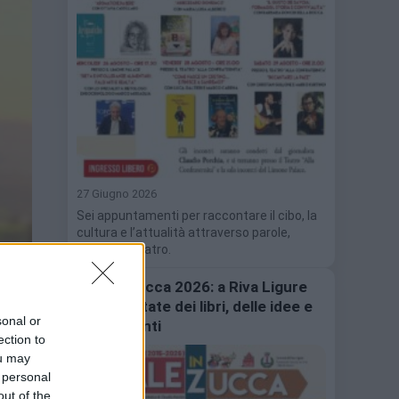
27 Giugno 2026
Sei appuntamenti per raccontare il cibo, la
cultura e l’attualità attraverso parole,
musica e teatro.
Sale in Zucca 2026: a Riva Ligure
torna l’estate dei libri, delle idee e
sonal or
dei racconti
ection to
ou may
 personal
out of the