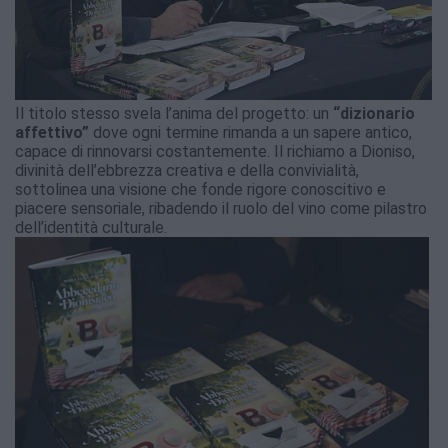
Il titolo stesso svela l’anima del progetto: un
“dizionario
affettivo”
dove ogni termine rimanda a un sapere antico,
capace di rinnovarsi costantemente. Il richiamo a Dioniso,
divinità dell’ebbrezza creativa e della convivialità,
sottolinea una visione che fonde rigore conoscitivo e
piacere sensoriale, ribadendo il ruolo del vino come pilastro
dell’identità culturale.