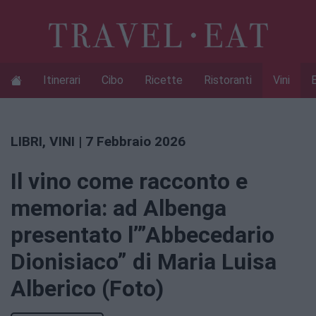
Itinerari
Cibo
Ricette
Ristoranti
Vini
LIBRI
,
VINI
| 7 Febbraio 2026
Il vino come racconto e
memoria: ad Albenga
presentato l’”Abbecedario
Dionisiaco” di Maria Luisa
Alberico (Foto)