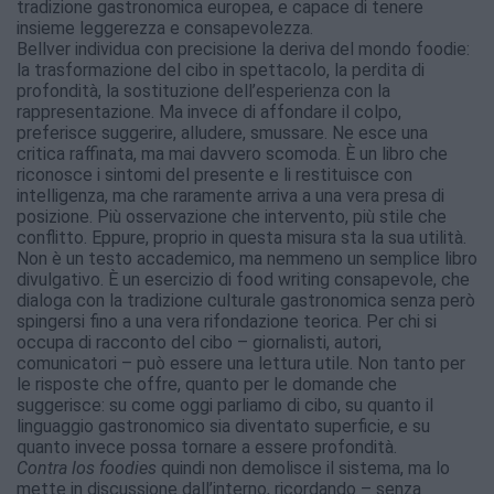
tradizione gastronomica europea, e capace di tenere
insieme leggerezza e consapevolezza.
Bellver individua con precisione la deriva del mondo foodie:
la trasformazione del cibo in spettacolo, la perdita di
profondità, la sostituzione dell’esperienza con la
rappresentazione. Ma invece di affondare il colpo,
preferisce suggerire, alludere, smussare. Ne esce una
critica raffinata, ma mai davvero scomoda. È un libro che
riconosce i sintomi del presente e li restituisce con
intelligenza, ma che raramente arriva a una vera presa di
posizione. Più osservazione che intervento, più stile che
conflitto. Eppure, proprio in questa misura sta la sua utilità.
Non è un testo accademico, ma nemmeno un semplice libro
divulgativo. È un esercizio di food writing consapevole, che
dialoga con la tradizione culturale gastronomica senza però
spingersi fino a una vera rifondazione teorica. Per chi si
occupa di racconto del cibo – giornalisti, autori,
comunicatori – può essere una lettura utile. Non tanto per
le risposte che offre, quanto per le domande che
suggerisce: su come oggi parliamo di cibo, su quanto il
linguaggio gastronomico sia diventato superficie, e su
quanto invece possa tornare a essere profondità.
Contra los foodies
quindi non demolisce il sistema, ma lo
mette in discussione dall’interno, ricordando – senza