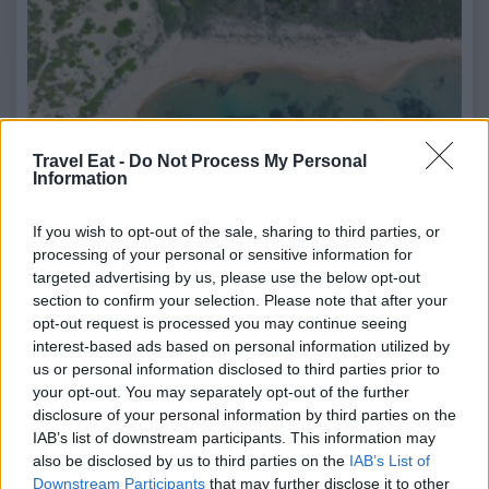
14 Luglio 2026
Travel Eat -
Do Not Process My Personal
Information
Il 25 luglio, nel Tempio di Hera del Parco Archeologico di
Selinunte, torna il Premio…
If you wish to opt-out of the sale, sharing to third parties, or
Libri da Gustare torna a Limone Piemonte: sei
processing of your personal or sensitive information for
appuntamenti tra libri, musica e teatro
targeted advertising by us, please use the below opt-out
section to confirm your selection. Please note that after your
opt-out request is processed you may continue seeing
interest-based ads based on personal information utilized by
us or personal information disclosed to third parties prior to
your opt-out. You may separately opt-out of the further
disclosure of your personal information by third parties on the
IAB’s list of downstream participants. This information may
also be disclosed by us to third parties on the
IAB’s List of
Downstream Participants
that may further disclose it to other