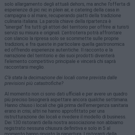
solo allargamento degli attuali dehors, ma anche l’offerta di
esperienze di pic nic in plein air, e catering della casa in
campagna o al mare, recuperando piatti della tradizione
culinaria italiana. La parola chiave della ripartenza è
“sinergia” fra tutti gli attori del territorio per offrire ai turisti
servizi su misura e originali. L’entroterra potrà affrontare
con slancio la ripresa solo se scommette sulle proprie
tradizioni, e fra queste in particolare quella gastronomica
ed offrendo esperienze autentiche. Il racconto e la
narrazione del territorio e dei suoi prodotti diventerà
l’elemento competitivo principale e vincerà chi saprà
raccontarsi meglio.
C’è stata la decimazione dei locali come prevista dalle
previsioni più catastrofiche?
Al momento non ci sono dati ufficiali e per avere un quadro
più preciso bisognerà aspettare ancora qualche settimana.
Hanno chiuso i locali che già prima dell’emergenza sanitaria
erano in crisi, altri ne hanno approfittato per una
ristrutturazione dei locali e rivedere il modello di business.
Dei 130 ristoranti
della nostra associazione non abbiamo
registrato nessuna chiusura definitiva e solo in 5 al
momento hanno rinviato la riapertura.
I ristoranti della