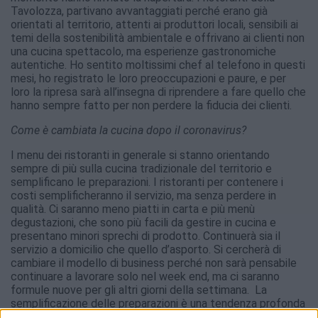
Tavolozza, partivano avvantaggiati perché erano già
orientati al territorio, attenti ai produttori locali, sensibili ai
temi della sostenibilità ambientale e offrivano ai clienti non
una cucina spettacolo, ma esperienze gastronomiche
autentiche. Ho sentito moltissimi chef al telefono in questi
mesi, ho registrato le loro preoccupazioni e paure, e per
loro la ripresa sarà all’insegna di riprendere a fare quello che
hanno sempre fatto per non perdere la fiducia dei clienti.
Come è cambiata la cucina dopo il coronavirus?
I menu dei ristoranti in generale si stanno orientando
sempre di più sulla cucina tradizionale del territorio e
semplificano le preparazioni. I ristoranti per contenere i
costi semplificheranno il servizio, ma senza perdere in
qualità. Ci saranno meno piatti in carta e più menù
degustazioni, che sono più facili da gestire in cucina e
presentano minori sprechi di prodotto. Continuerà sia il
servizio a domicilio che quello d’asporto. Si cercherà di
cambiare il modello di business perché non sarà pensabile
continuare a lavorare solo nel week end, ma ci saranno
formule nuove per gli altri giorni della settimana. La
semplificazione delle preparazioni è una tendenza profonda
e destinata a durare nel tempo se pensiamo che
René