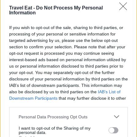
Redzepi del Noma
, uno dei bistellati più famosi al mondo si
Travel Eat -
Do Not Process My Personal
è convertito agli hamburger. Dopo questa crisi cambieranno
Information
così anche i requisiti per entrare nella guida Michelin, non
solo alta cucina e ricerca estrema, ma anche semplici
If you wish to opt-out of the sale, sharing to third parties, or
hamburger. Siamo ad un giro di boa importante della
ristorazione, non solo italiana.
processing of your personal or sensitive information for
targeted advertising by us, please use the below opt-out
section to confirm your selection. Please note that after your
opt-out request is processed you may continue seeing
interest-based ads based on personal information utilized by
us or personal information disclosed to third parties prior to
your opt-out. You may separately opt-out of the further
disclosure of your personal information by third parties on the
IAB’s list of downstream participants. This information may
also be disclosed by us to third parties on the
IAB’s List of
Downstream Participants
that may further disclose it to other
third parties.
Personal Data Processing Opt Outs
I want to opt-out of the Sharing of my
personal data.
redazione