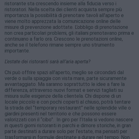
ristorante sta crescendo insieme alla fiducia verso i
ristoratori. Nella scelta dei clienti acquista sempre più
importanza la possibilità di prenotare tavoli all’aperto e
viene molto apprezzata la comunicazione online delle
misure di prevenzione adottate. L’obbligo di prenotazione
non crea particolari problemi, gli italiani prenotavano prima e
continuano a farlo ora. Crescono le prenotazioni online,
anche se il telefono rimane sempre uno strumento
importante.
L’estate dei ristoranti sarà all’aria aperta?
Chi può offrire spazi all’aperto, meglio se circondati dal
verde o sulla spiaggia con vista mare, parte sicuramente
avvantaggiato. Ma saranno soprattutto le idee a fare la
differenza, attraverso nuovi format e servizi tagliati su
misura sulle esigenze della clientela. Chi dispone di un
locale piccolo e con pochi coperti al chiuso, potrà tentare
la strada del “temporary restaurant” nelle splendide ville o
giardini presenti nel territorio e che possono essere
valorizzati con il “cibo”. In giro per l’Italia si vedono nascere
in questi giorni ristoranti in parchi e dimore storiche, in gran
parte destinati a durare solo per l’estate, ma pensati per
trasformarsi in formule destinate a durare nel tempo. Non