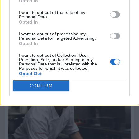
Opted In
Leggi anche:
I want to opt-out of the Sale of my
Personal Data.
Opted In
Dentro la nuova cucina del Cannavacciuolo Bistrot
Torino: Mattia Marcoaldi e il valore della memoria
I want to opt-out of processing my
Personal Data for Targeted Advertising.
Opted In
I want to opt-out of Collection, Use,
Retention, Sale, and/or Sharing of my
Personal Data that Is Unrelated with the
Purposes for which it was collected.
Opted Out
CONFIRM