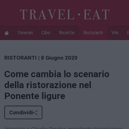
Itinerari
Cibo
Ricette
Ristoranti
Vini
RISTORANTI
| 8 Giugno 2020
Come cambia lo scenario
della ristorazione nel
Ponente ligure
Condividi
Intervista a Claudio Porchia, presidente Associazione