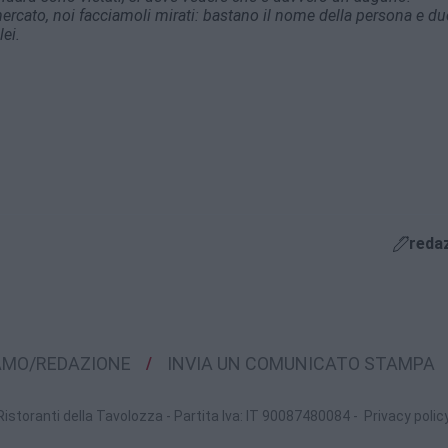
mercato, noi facciamoli mirati: bastano il nome della persona e du
ei.
reda
IAMO/REDAZIONE
INVIA UN COMUNICATO STAMPA
Ristoranti della Tavolozza - Partita Iva: IT 90087480084 -
Privacy polic