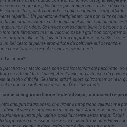
ma, ma se si arriva in ritardo come al solito non bisogna esagerare
liori sono sempre libri, dischi e regali mangerecci. Libri e dischi si
o cambia. Per quanto riguarda i regali mangerecci è importante
nte reperibili. Un panettone d’artigianato, che non si trova nella
o la raccomandazione è di tenersi sul classico: non bisogna ent
 magari non fa ridere. Se invece conosciamo bene la persona a c
he loro non farebbero mai: al vecchio papà il golf non compriamo
 un profumo alla solita lavanda, ma un profumo sexy. Se l’amico
o un bel cesto di piante aromatiche da coltivare sul davanzale
pzione che a loro non sarebbe mai venuta in mente.
o farlo noi?
 pacchetto lo lascio così, sono professionisti del pacchetto. Se
ttura un arte del fare il pacchetto. Fatelo, ma astenersi da pasticc
a di molto difficile. Se siamo artisti, allora sbizzarriamoci e in 
o del tempo che abbiamo speso per fare il pacchetto.
i come si augurano buone feste ad amici, conoscenti e par
etto d’auguri tradizionale, che rimane un’opzione validissima pe
 ufficio, il vecchio professore di università. A loro non possiamo
adizionale diventa più carino, possibilmente senza troppi Babbi
hatsapp vanno benissimo per amici e parenti, ma ricordatevi che
andard sono vietati, si deve vedere che è davvero un augurio.