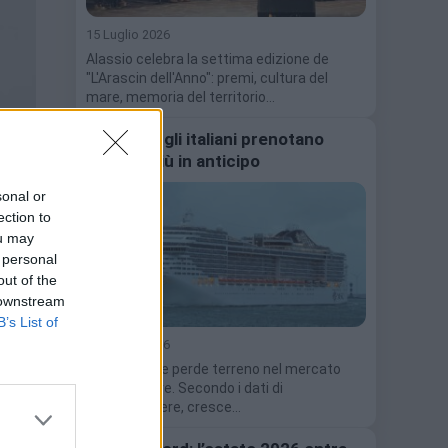
15 Luglio 2026
Alassio celebra la settima edizione de
"L'Arascin dell'Anno": premi, cultura del
mare, memoria del territorio…
Crociere: gli italiani prenotano
sempre più in anticipo
sonal or
ection to
ou may
 personal
out of the
 downstream
B’s List of
15 Luglio 2026
Il last minute perde terreno nel mercato
delle crociere. Secondo i dati di
Ticketcrociere, cresce…