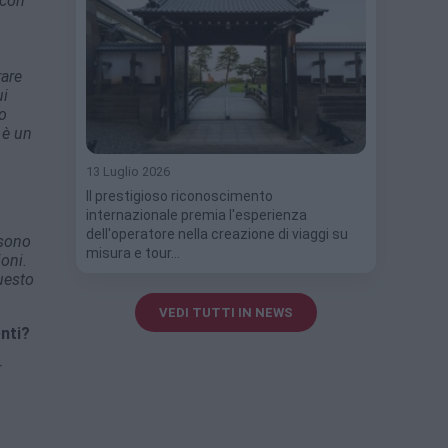
 con
rare
ui
lo
 è un
13 Luglio 2026
Il prestigioso riconoscimento
internazionale premia l'esperienza
dell'operatore nella creazione di viaggi su
 sono
misura e tour…
ioni.
questo
VEDI TUTTI IN NEWS
enti?
r