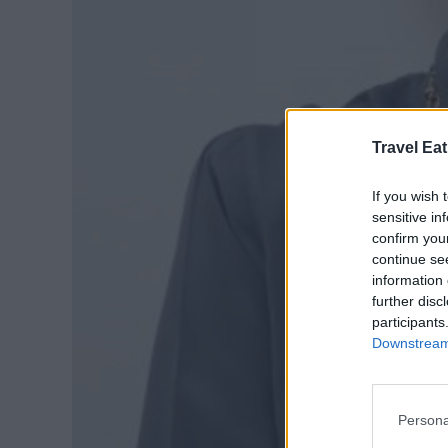
Travel Eat
If you wish 
sensitive in
confirm you
continue se
information 
further disc
participants
Downstream 
Persona