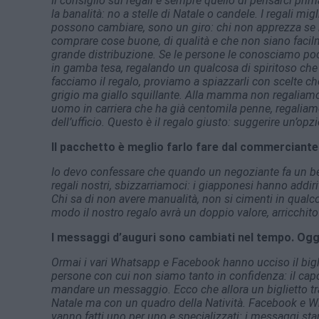
Il consiglio sui regali è sempre quello di pensarci pri
la banalità: no a stelle di Natale o candele. I regali mig
possono cambiare, sono un giro: chi non apprezza se l
comprare cose buone, di qualità e che non siano facilme
grande distribuzione. Se le persone le conosciamo poc
in gamba tesa, regalando un qualcosa di spiritoso che
facciamo il regalo, proviamo a spiazzarli con scelte c
grigio ma giallo squillante. Alla mamma non regaliamo
uomo in carriera che ha già centomila penne, regaliam
dell’ufficio. Questo è il regalo giusto: suggerire un’o
Il pacchetto è meglio farlo fare dal commerciante 
Io devo confessare che quando un negoziante fa un bel
regali nostri, sbizzarriamoci: i giapponesi hanno addiri
Chi sa di non avere manualità, non si cimenti in qualcos
modo il nostro regalo avrà un doppio valore, arricchit
I messaggi d’auguri sono cambiati nel tempo. Ogg
Ormai i vari Whatsapp e Facebook hanno ucciso il bigli
persone con cui non siamo tanto in confidenza: il capo
mandare un messaggio. Ecco che allora un biglietto tr
Natale ma con un quadro della Natività. Facebook e W
vanno fatti uno per uno e specializzati: i messaggi st