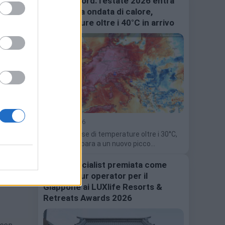
Caldo record: l’estate 2026 entra
nella terza ondata di calore,
temperature oltre i 40°C in arrivo
anno
e per
ione
13 Luglio 2026
ta
sono
Dopo un mese di temperature oltre i 30°C,
hi e
l'Italia si prepara a un nuovo picco…
ne.
Japanspecialist premiata come
ttone
miglior tour operator per il
dere
Giappone ai LUXlife Resorts &
Retreats Awards 2026