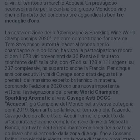
di vini di territorio a marchio Acquesi. Un prestigioso
riconoscimento per la cantina del gruppo Mondodelvino
che nell’ambito del concorso si è aggiundicata ben
tre
medaglie d’oro
.
La sesta edizione dello “Champagne & Sparkling Wine World
Championships 2020”, celebre competizione fondata da
Tom Stevenson, autorità leader al mondo per lo
champagne e le bollicine, ha visto la partecipazione record
di ben 1.073 vini provenienti da 30 Paesi e il risultato
trionfante dell’Italia che, con 47 ori su 128 e 111 argenti su
237 complessivi, ha superato anche la Francia. Per cinque
anni consecutivi i vini di Cuvage sono stati degustati e
premiati dal massimo esperto britannico in materia,
coronando l’edizione 2020 con una nuova importante
vittoria: l’assegnazione del premio
World Champion
Sparkling Aromatic
al vino
Cuvage Asti DOCG
“Acquesi”
, già Campione del Mondo nella stessa categoria
per il 2019. Spumante della linea di territorio che l’azienda
Cuvage dedica alla città di Acqui Terme, è prodotto da
un’accurata selezione complementare di uve di Moscato
Bianco, coltivate nei terreno marneo-calcarei della catena
collinare che si estende dalla zona di Acqui fino a Cossano
Belbo, con picchi in vigneti della zona di Mango, e realizzato