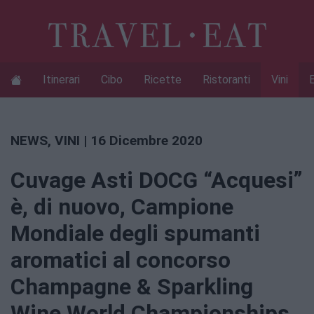
Itinerari
Cibo
Ricette
Ristoranti
Vini
NEWS
,
VINI
| 16 Dicembre 2020
Cuvage Asti DOCG “Acquesi”
è, di nuovo, Campione
Mondiale degli spumanti
aromatici al concorso
Champagne & Sparkling
Wine World Championships