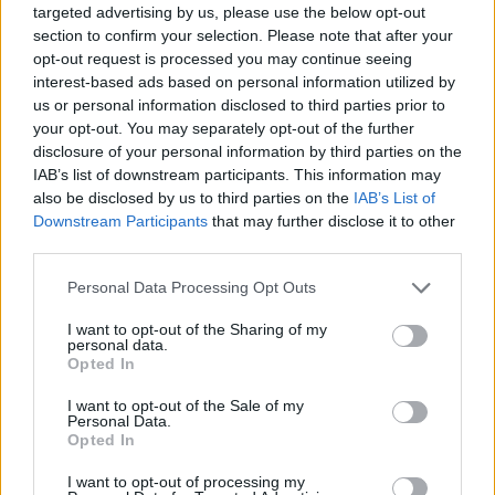
targeted advertising by us, please use the below opt-out
section to confirm your selection. Please note that after your
opt-out request is processed you may continue seeing
interest-based ads based on personal information utilized by
us or personal information disclosed to third parties prior to
your opt-out. You may separately opt-out of the further
disclosure of your personal information by third parties on the
IAB’s list of downstream participants. This information may
also be disclosed by us to third parties on the
IAB’s List of
Downstream Participants
that may further disclose it to other
third parties.
Personal Data Processing Opt Outs
Comunicato stampa
I want to opt-out of the Sharing of my
personal data.
Opted In
Leggi anche:
I want to opt-out of the Sale of my
Claudio Sadler festeggia 40 anni di carriera: la
Personal Data.
Opted In
storia dello chef tra Stelle Michelin, catering e
innovazione
I want to opt-out of processing my