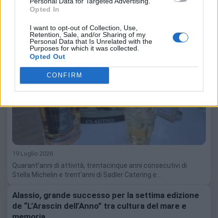
Personal Data for Targeted Advertising.
Opted In
I want to opt-out of Collection, Use,
Retention, Sale, and/or Sharing of my
Personal Data that Is Unrelated with the
Purposes for which it was collected.
Opted Out
CONFIRM
19 Luglio 2026
Quarant'anni di attività, trentacinque anni consecutivi di
Stella Michelin e trent'anni di Sadler Catering e…
Alassio, grande successo per la settima edizione
de “L’Arascin dell’Anno” tra cultura del mare e
memoria