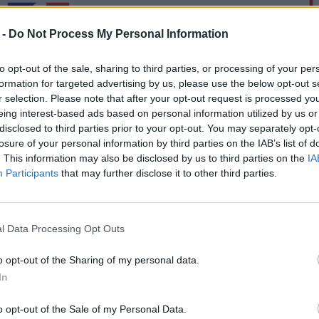
 -
Do Not Process My Personal Information
ovid, non certo degli effetti della
Brexit
.
to opt-out of the sale, sharing to third parties, or processing of your per
gli effetti extracomunitari
, sono al momento pochi e i passeggeri,
formation for targeted advertising by us, please use the below opt-out s
n quanto “
provenienti da un paese terzo
” non creano assembrame
r selection. Please note that after your opt-out request is processed y
eing interest-based ads based on personal information utilized by us or
disclosed to third parties prior to your opt-out. You may separately opt-
losure of your personal information by third parties on the IAB’s list of
. This information may also be disclosed by us to third parties on the
IA
Participants
that may further disclose it to other third parties.
l Data Processing Opt Outs
voli da Londra
: uno della
British Airways
alle 15,05 ed uno di
o opt-out of the Sharing of my personal data.
In
rà comunque essere affrontata con un incremento del personale
nienti dal Regno Unito rappresentano il 14% del volume totale di
o opt-out of the Sale of my Personal Data.
 quindi il lavoro
nel settore non “Unione europea”
dello scalo 