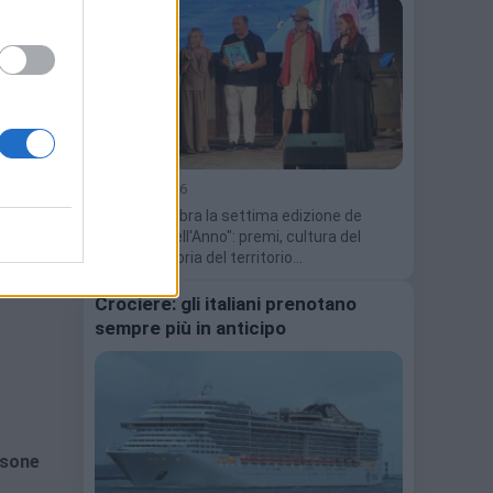
 città
ati,
isolto
ia
,
15 Luglio 2026
Alassio celebra la settima edizione de
"L'Arascin dell'Anno": premi, cultura del
mare, memoria del territorio…
Crociere: gli italiani prenotano
sempre più in anticipo
ssone