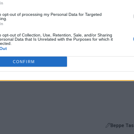
In
le compagnie aeree inglesi, di effettuare voli di collegamento fra
to opt-out of processing my Personal Data for Targeted
ing.
fettua voli più complessi, a più destinazioni, che sarebbero viet
In
tà francesi ne effettua parecchi (ad esempio Nizza – Nantes) ha r
o opt-out of Collection, Use, Retention, Sale, and/or Sharing
ersonal Data that Is Unrelated with the Purposes for which it
to certificati di autorizzazione al trasporto aereo anche in
Austr
lected.
Out
o solo all’inizio, la Brexit potrebbe rivelarsi, giorno dopo giorno,
CONFIRM
Beppe Ta