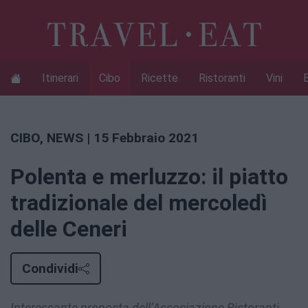
Itinerari
Cibo
Ricette
Ristoranti
Vini
CIBO
,
NEWS
| 15 Febbraio 2021
Polenta e merluzzo: il piatto
tradizionale del mercoledì
delle Ceneri
Condividi
Interessante proposta dell’Associazione Ristoranti