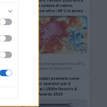
Caldo record: l’estate 2026 entra
nella terza ondata di calore,
temperature oltre i 40°C in arrivo
13 Luglio 2026
Dopo un mese di temperature oltre i 30°C,
l'Italia si prepara a un nuovo picco…
Japanspecialist premiata come
miglior tour operator per il
Giappone ai LUXlife Resorts &
Retreats Awards 2026