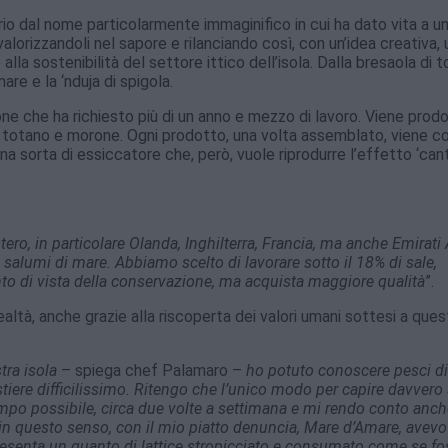
torio dal nome particolarmente immaginifico in cui ha dato vita a u
, valorizzandoli nel sapore e rilanciando così, con un’idea creativa,
 alla sostenibilità del settore ittico dell’isola. Dalla bresaola di 
re e la ‘nduja di spigola.
one che ha richiesto più di un anno e mezzo di lavoro. Viene prod
, totano e morone. Ogni prodotto, una volta assemblato, viene c
 sorta di essiccatore che, però, vuole riprodurre l’effetto ‘canti
ro, in particolare Olanda, Inghilterra, Francia, ma anche Emirati 
alumi di mare. Abbiamo scelto di lavorare sotto il 18% di sale,
to di vista della conservazione, ma acquista maggiore qualità
”.
altà, anche grazie alla riscoperta dei valori umani sottesi a que
tra isola
– spiega chef Palamaro –
ho potuto conoscere pesci di
iere difficilissimo. Ritengo che l’unico modo per capire davvero 
empo possibile, circa due volte a settimana e mi rendo conto anch
 E in questo senso, con il mio piatto denuncia, Mare d’Amare, avevo
resenta un guanto di lattice stropicciato e consumato come se fo