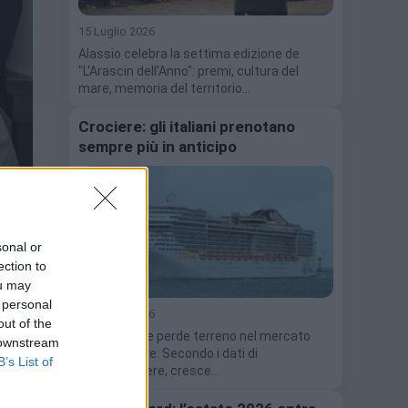
15 Luglio 2026
Alassio celebra la settima edizione de
"L'Arascin dell'Anno": premi, cultura del
mare, memoria del territorio…
Crociere: gli italiani prenotano
sempre più in anticipo
da
sonal or
a sua
ection to
ou may
 personal
15 Luglio 2026
out of the
Il last minute perde terreno nel mercato
 downstream
delle crociere. Secondo i dati di
B’s List of
Ticketcrociere, cresce…