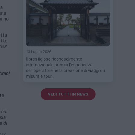
na
 una
tonno
otta
otto
na’.
13 Luglio 2026
Il prestigioso riconoscimento
internazionale premia l'esperienza
dell'operatore nella creazione di viaggi su
Arabi
misura e tour…
VEDI TUTTI IN NEWS
ste
 cui
sia
e di
sse