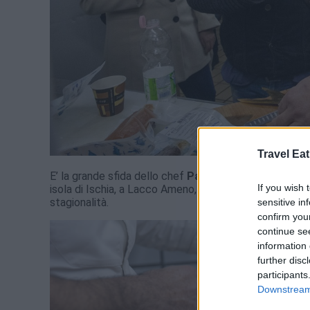
Travel Eat
E’ la grande sfida dello chef
Pasquale Palamaro
, 45
If you wish 
isola di Ischia, a Lacco Ameno, ha scelto di diventare
stagionalità.
sensitive in
confirm you
continue se
information 
further disc
participants
Downstream 