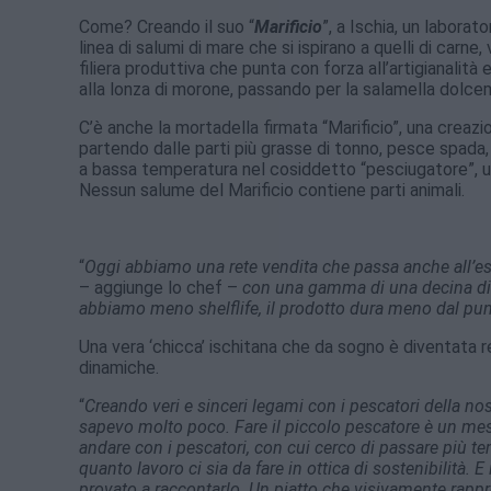
Come? Creando il suo “
Marificio
”, a Ischia, un labora
linea di salumi di mare che si ispirano a quelli di carne
filiera produttiva che punta con forza all’artigianalità e
alla lonza di morone, passando per la salamella dolcema
C’è anche la mortadella firmata “Marificio”, una creazi
partendo dalle parti più grasse di tonno, pesce spada
a bassa temperatura nel cosiddetto “pesciugatore”, una
Nessun salume del Marificio contiene parti animali.
“
Oggi abbiamo una rete vendita che passa anche all’este
– aggiunge lo chef –
con una gamma di una decina di s
abbiamo meno shelflife, il prodotto dura meno dal pun
Una vera ‘chicca’ ischitana che da sogno è diventata re
dinamiche.
“
Creando veri e sinceri legami con i pescatori della nos
sapevo molto poco. Fare il piccolo pescatore è un mest
andare con i pescatori, con cui cerco di passare più t
quanto lavoro ci sia da fare in ottica di sostenibilità.
provato a raccontarlo. Un piatto che visivamente rapp