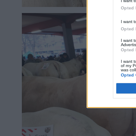
I want t
Opted 
I want t
Opted 
I want 
Advertis
Opted 
I want t
of my P
was col
Opted 