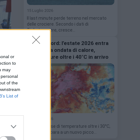
15 Luglio 2026
Il last minute perde terreno nel mercato
delle crociere. Secondo i dati di
Ticketcrociere, cresce…
Caldo record: l’estate 2026 entra
nella terza ondata di calore,
temperature oltre i 40°C in arrivo
sonal or
ection to
ou may
 personal
out of the
 downstream
B’s List of
13 Luglio 2026
Dopo un mese di temperature oltre i 30°C,
l'Italia si prepara a un nuovo picco…