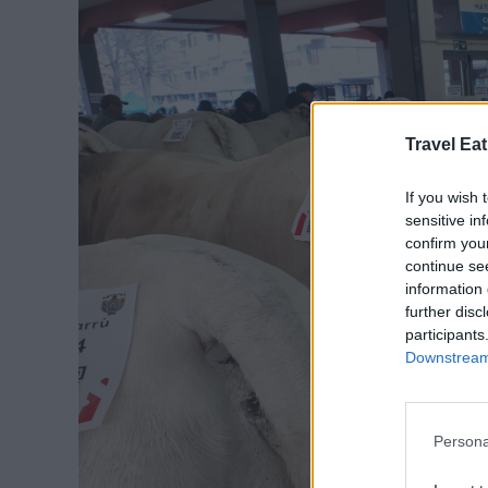
Travel Eat
If you wish 
sensitive in
confirm you
continue se
information 
further disc
participants
Downstream 
Persona