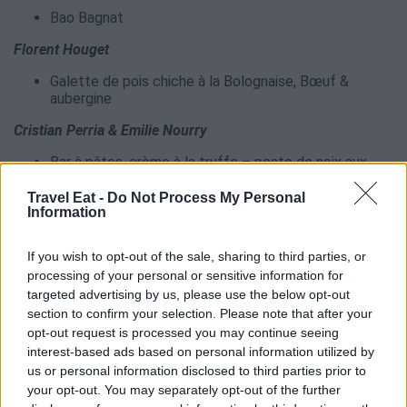
Bao Bagnat
Florent Houget
Galette de pois chiche à la Bolognaise, Bœuf &
aubergine
Cristian Perria & Emilie Nourry
Bar à pâtes, crème à la truffe – pesto de noix aux
anchois – sauce tomate – stracciatella
Travel Eat -
Do Not Process My Personal
Noëlle & David Faure
Information
Lou Nissart Dog : pain brioché toasté – saucisse –
If you wish to opt-out of the sale, sharing to third parties, or
pistou – crème de parmesan gratinée – mayonnaise
processing of your personal or sensitive information for
aux anchois – moutarde à hot-dog
targeted advertising by us, please use the below opt-out
Ermanno Geria & Nicolas Mouth Boéri
section to confirm your selection. Please note that after your
opt-out request is processed you may continue seeing
Plizzata: ratatouille, olive, mozza – porchetta –
interest-based ads based on personal information utilized by
mozza & pistou – fromage de chèvre, miel, roquette
us or personal information disclosed to third parties prior to
Claire Verneil
your opt-out. You may separately opt-out of the further