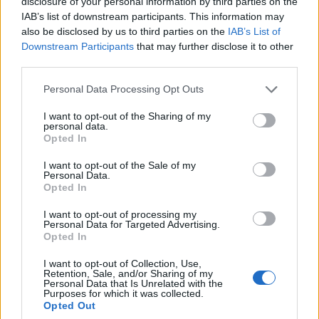
disclosure of your personal information by third parties on the
Bar à crêpes aux agrumes : citron – beurre d’orange –
IAB’s list of downstream participants. This information may
amande & fleur d’oranger
also be disclosed by us to third parties on the
IAB’s List of
Downstream Participants
that may further disclose it to other
Ludovic Gambini
third parties.
Finger brioche feuilletée
Gaufre fourrée au choix
Personal Data Processing Opt Outs
I want to opt-out of the Sharing of my
personal data.
Beppe Tassone
Opted In
Leggi anche:
I want to opt-out of the Sale of my
Personal Data.
Opted In
Estate 2026: birra protagonista della convivialità
di prossimità
I want to opt-out of processing my
Personal Data for Targeted Advertising.
Opted In
I want to opt-out of Collection, Use,
Retention, Sale, and/or Sharing of my
Personal Data that Is Unrelated with the
Purposes for which it was collected.
Opted Out