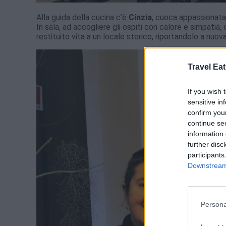
Alla guida della cucina c’è
Cinzia
, cuoca appassionata 
In sala, ad accogliere gli ospiti con calore e simpatia, 
restituito vita a un locale storico, riportandolo a nuova
Travel Eat
If you wish 
sensitive in
confirm you
continue se
information 
further disc
participants
Downstream 
Persona