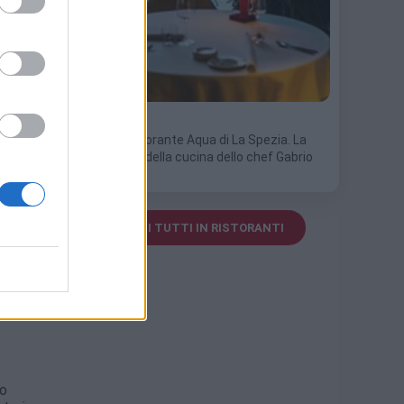
6 Luglio 2026
Scopri il ristorante Aqua di La Spezia. La
recensione della cucina dello chef Gabrio
Dei:…
VEDI TUTTI IN RISTORANTI
no