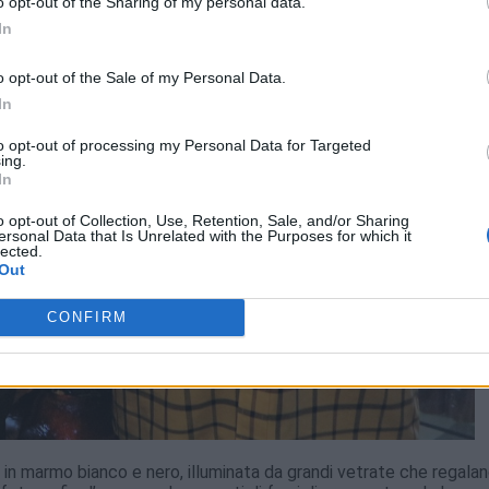
o opt-out of the Sharing of my personal data.
In
o opt-out of the Sale of my Personal Data.
In
to opt-out of processing my Personal Data for Targeted
ing.
In
o opt-out of Collection, Use, Retention, Sale, and/or Sharing
ersonal Data that Is Unrelated with the Purposes for which it
lected.
Out
CONFIRM
o in marmo bianco e nero, illuminata da grandi vetrate che regala