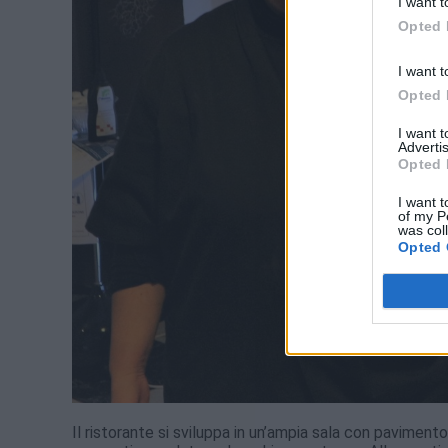
I want t
Opted 
I want t
Opted 
I want 
Advertis
Opted 
I want t
of my P
was col
Opted 
Il ristorante si sviluppa in un’ampia sala con paviment