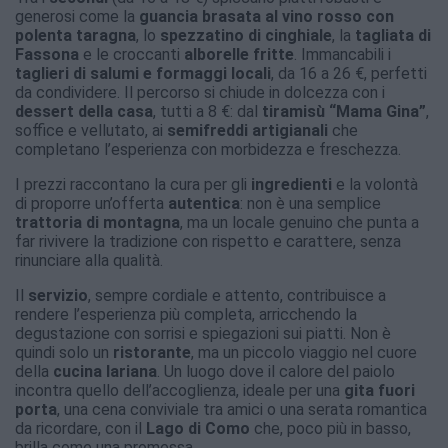
generosi come la
guancia brasata al vino rosso con
polenta taragna
, lo
spezzatino di cinghiale
, la
tagliata di
Fassona
e le croccanti
alborelle fritte
. Immancabili i
taglieri di salumi e formaggi locali
, da 16 a 26 €, perfetti
da condividere. Il percorso si chiude in dolcezza con i
dessert della casa
, tutti a 8 €: dal
tiramisù “Mama Gina”
,
soffice e vellutato, ai
semifreddi artigianali
che
completano l’esperienza con morbidezza e freschezza.
I prezzi raccontano la cura per gli
ingredienti
e la volontà
di proporre un’offerta
autentica
: non è una semplice
trattoria di montagna
, ma un locale genuino che punta a
far rivivere la tradizione con rispetto e carattere, senza
rinunciare alla qualità.
Il
servizio
, sempre cordiale e attento, contribuisce a
rendere l’esperienza più completa, arricchendo la
degustazione con sorrisi e spiegazioni sui piatti. Non è
quindi solo un
ristorante
, ma un piccolo viaggio nel cuore
della
cucina lariana
. Un luogo dove il calore del paiolo
incontra quello dell’accoglienza, ideale per una
gita fuori
porta
, una cena conviviale tra amici o una serata romantica
da ricordare, con il
Lago di Como
che, poco più in basso,
brilla come una promessa.