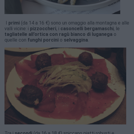
I
primi
(da 14 a 16 €) sono un omaggio alla montagna e alle
valli vicine: i
pizzoccheri
, i
casoncelli bergamaschi
, le
tagliatelle all’ortica con ragù bianco di luganega
o
quelle con
funghi porcini
o
selvaggina
.
Tra i
secondi
(da 16 a 18 €) spiccano piatti robusti e