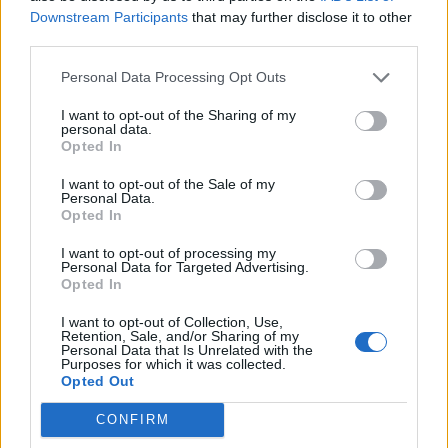
Downstream Participants
that may further disclose it to other
che coinvolge tutti i ristoranti del gruppo.
third parties.
Un racconto di sapori che unisce il legame con la
terra
lariana
e l’apertura a un
pubblico internazionale
sempre
Personal Data Processing Opt Outs
più curioso di scoprire i volti e le storie dietro i piatti.
I want to opt-out of the Sharing of my
La Polenteria si trova a Brunate (CO) in via Giacomo Scalini
personal data.
66. Telefono: +39 031 3365105; mail:
Opted In
prenotazioni@lapolenteria.it
I want to opt-out of the Sale of my
Personal Data.
Sito web ufficiale:
www.lapolenteria.it
Opted In
Aperto: Lun-Mar, Gio-Dom: 12:00-15:00 / 19:00-23:00
Mercoledì: chiuso
I want to opt-out of processing my
Personal Data for Targeted Advertising.
Opted In
Interessante e comodo il servizio navetta gratuito di
andata e ritorno dalla funicolare di Brunate.
I want to opt-out of Collection, Use,
Retention, Sale, and/or Sharing of my
Personal Data that Is Unrelated with the
Purposes for which it was collected.
Opted Out
CONFIRM