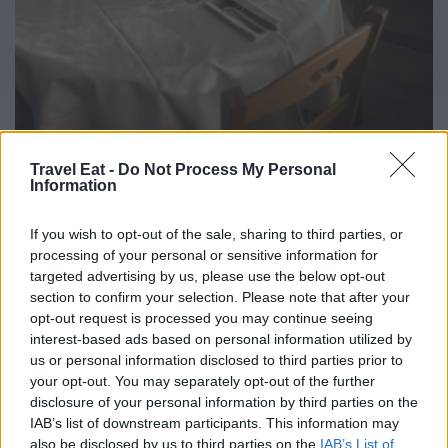
La Polenteria
condivide la stessa proprietà del vicino
Travel Eat -
Do Not Process My Personal
Hotel Paradiso
, struttura panoramica che appartiene
al
Information
gruppo
Smart Family Hotel
,
da anni punto di riferimento
per l’accoglienza sul Lago di Como. A garantire l’armonia e
If you wish to opt-out of the sale, sharing to third parties, or
la qualità dell’offerta gastronomica è la chef
Gina
, figura
processing of your personal or sensitive information for
carismatica e appassionata, alla quale si deve il
coordinamento dei diversi ristoranti del gruppo, compresa
targeted advertising by us, please use the below opt-out
La Polenteria
. Il suo nome è diventato un vero e proprio
section to confirm your selection. Please note that after your
marchio di identità:
“Mamagina”
, così sono stati
opt-out request is processed you may continue seeing
ribattezzati i locali che portano la sua firma, luoghi in cui
interest-based ads based on personal information utilized by
tradizione
e
creatività
si incontrano per regalare agli
us or personal information disclosed to third parties prior to
ospiti esperienze culinarie autentiche e memorabili. La
your opt-out. You may separately opt-out of the further
scelta della cucina è chiara: valorizzare le materie prime del
disclosure of your personal information by third parties on the
territorio e proporre piatti di alta qualità, preparati con cura
IAB’s list of downstream participants. This information may
e passione. Per questo producono internamente la pasta
also be disclosed by us to third parties on the
IAB’s List of
fresca grazie in un laboratorio tecnologicamente avanzato,