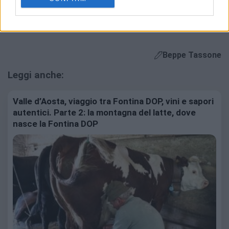
Beppe Tassone
Leggi anche:
Valle d’Aosta, viaggio tra Fontina DOP, vini e sapori
autentici. Parte 2: la montagna del latte, dove
nasce la Fontina DOP