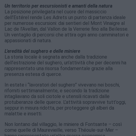
Un territorio per escursionisti e amanti della natura
La posizione privilegiata nel cuore del massiccio
dell’Estérel rende Les Adrets un punto di partenza ideale
per numerose escursioni: dai sentieri del Mont Vinaigre al
Lac de l’Avellan, dal Vallon de la Verrerie fino alla Beïlesse.
Un ventaglio di percorsi che attira ogni anno camminatori e
appassionati di natura.
L’eredità del sughero e delle miniere
La storia locale è segnata anche dalla tradizione
dell’estrazione del sughero, un’attività che per decenni ha
rappresentato una risorsa fondamentale grazie alla
presenza estesa di querce.
In estate i “lavoratori del sughero” vivevano nei boschi,
riforniti settimanalmente, e secondo la tradizione
intagliavano da soli ciotole e utensili ricavati dalle
protuberanze delle querce. L’attività sopravvive tutt’oggi,
seppur in misura ridotta, per proteggere gli alberi da
malattie e insetti.
Non lontano dal villaggio, le miniere di Fontsante – così
come quelle di Maurevieille, verso Théoule-sur-Mer –
hanno rappresentato un’altra risorsa economica