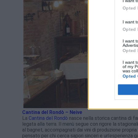
I want t
Opted 
I want t
Opted 
I want 
Advertis
Opted 
I want t
of my P
was col
Opted 
Cantina del Rondò – Neive
La
Cantina del Rondò
nasce nella storica cantina di 
legata alla terra. Il menù segue con rigore la stagionali
al bagnet, accompagnati dai vini di produzione propria:
pensato per chi cerca sapori sinceri e un’esperienza g