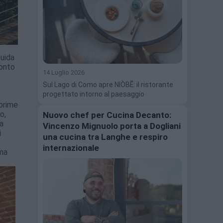
Guida
conto
14 Luglio 2026
Sul Lago di Como apre NIÒBĒ: il ristorante
progettato intorno al paesaggio
sprime
o,
Nuovo chef per Cucina Decanto:
la
Vincenzo Mignuolo porta a Dogliani
i
una cucina tra Langhe e respiro
internazionale
 ma