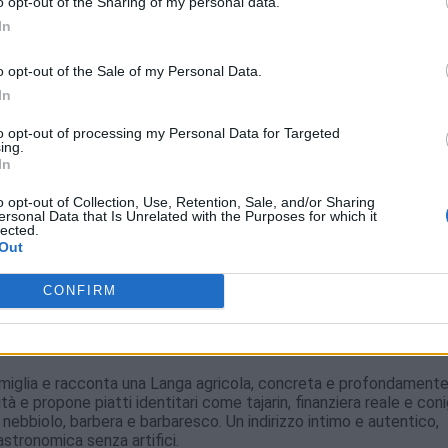
o opt-out of the Sharing of my personal data.
In
o opt-out of the Sale of my Personal Data.
In
to opt-out of processing my Personal Data for Targeted
ing.
In
o opt-out of Collection, Use, Retention, Sale, and/or Sharing
ersonal Data that Is Unrelated with the Purposes for which it
lected.
Out
CONFIRM
famiglia e racconta una Langa agricola, concreta e profondament
tà e propone piatti identitari come tajarin, finanziera reale e coni
 nebbiolo, barbera e barbaresco. Un indirizzo intimo e autentico,
astronomica senza artifici.