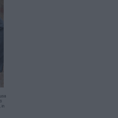
ausa
ti
 in