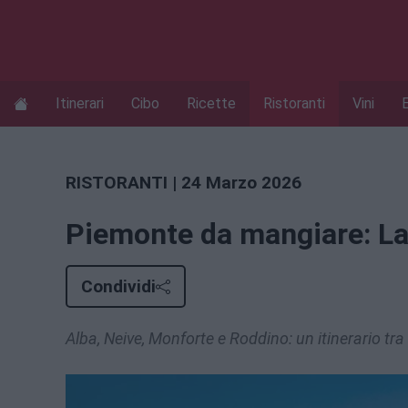
Itinerari
Cibo
Ricette
Ristoranti
Vini
RISTORANTI
| 24 Marzo 2026
Piemonte da mangiare: Lan
Condividi
Alba, Neive, Monforte e Roddino: un itinerario t