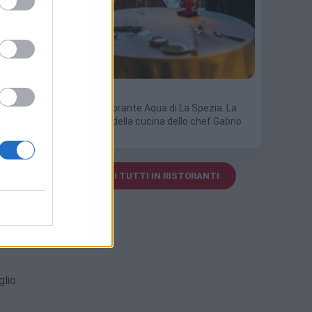
6 Luglio 2026
Scopri il ristorante Aqua di La Spezia. La
recensione della cucina dello chef Gabrio
Dei:…
VEDI TUTTI IN RISTORANTI
e
glio