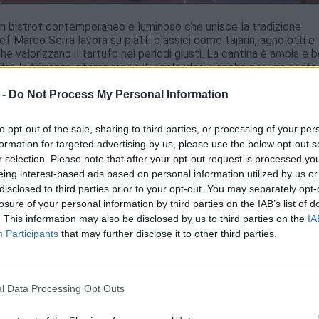
un bistrot contemporaneo e luminoso che unisce la tradizione
ef Marco Serra lavora su piatti classici come tajarin, agnolotti e
e valorizzano il tartufo nei periodi giusti. La cantina è ampia e 
tre la terrazza interna rende il locale ideale anche per una sosta
 -
Do Not Process My Personal Information
to opt-out of the sale, sharing to third parties, or processing of your per
formation for targeted advertising by us, please use the below opt-out s
a Cattedrale di San Lorenzo, il Museo civico Federico Eusebio e Vi
r selection. Please note that after your opt-out request is processed y
.
eing interest-based ads based on personal information utilized by us or
disclosed to third parties prior to your opt-out. You may separately opt-
losure of your personal information by third parties on the IAB’s list of
. This information may also be disclosed by us to third parties on the
IA
Participants
that may further disclose it to other third parties.
l Data Processing Opt Outs