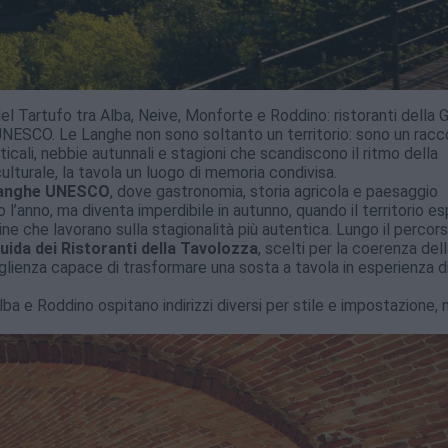
el Tartufo tra Alba, Neive, Monforte e Roddino: ristoranti della 
ne UNESCO. Le Langhe non sono soltanto un territorio: sono un rac
rticali, nebbie autunnali e stagioni che scandiscono il ritmo della
 culturale, la tavola un luogo di memoria condivisa.
anghe UNESCO
, dove gastronomia, storia agricola e paesaggio
 l’anno, ma diventa imperdibile in autunno, quando il territorio e
ne che lavorano sulla stagionalità più autentica. Lungo il percors
Guida dei Ristoranti della Tavolozza
, scelti per la coerenza del
oglienza capace di trasformare una sosta a tavola in esperienza d
ba e Roddino ospitano indirizzi diversi per stile e impostazione,