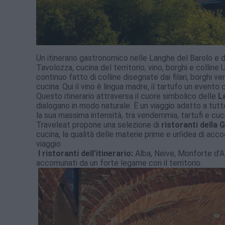
Un itinerario gastronomico nelle Langhe del Barolo e d
Tavolozza, cucina del territorio, vino, borghi e colli
continuo fatto di colline disegnate dai filari, borghi ve
cucina. Qui il vino è lingua madre, il tartufo un evento
Questo itinerario attraversa il cuore simbolico delle
L
dialogano in modo naturale. È un viaggio adatto a tutto
la sua massima intensità, tra vendemmia, tartufi e cuci
Traveleat propone una selezione di
ristoranti della 
cucina, la qualità delle materie prime e un’idea di acc
viaggio.
I ristoranti dell’itinerario:
Alba, Neive, Monforte d’Al
accomunati da un forte legame con il territorio.