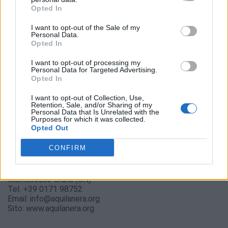
Opted In
I want to opt-out of the Sale of my
Personal Data.
Opted In
I want to opt-out of processing my
Personal Data for Targeted Advertising.
Opted In
All’Aquila Nera ritroviamo una cucina di montagna autentica
I want to opt-out of Collection, Use,
e profondamente identitaria, dove piatti come gnocchi al
Retention, Sale, and/or Sharing of my
Castelmagno, polenta, cinghiale e la tradizionale Tourto
Personal Data that Is Unrelated with the
Purposes for which it was collected.
Mato raccontano senza mediazioni il territorio. Il tutto a
Opted Out
prezzi accessibili, generalmente tra i 20 e i 30 euro per un
percorso completo, in linea con una trattoria vera, dove il
CONFIRM
valore sta più nella sostanza che nella costruzione.
Osteria Aquila Nera
Via Federico Mistral, 70
Monterosso Grana (CN)
Tel. +39 0171 98752
Email: info@aquilanera.org
Sito: www.aquilanera.org