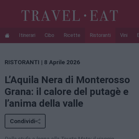
Itinerari
Cibo
Ricette
Ristoranti
Vini
RISTORANTI
| 8 Aprile 2026
L’Aquila Nera di Monterosso
Grana: il calore del putagè e
l’anima della valle
Condividi
Dalla stufa a legna alla Tourto Mato: il viaggio