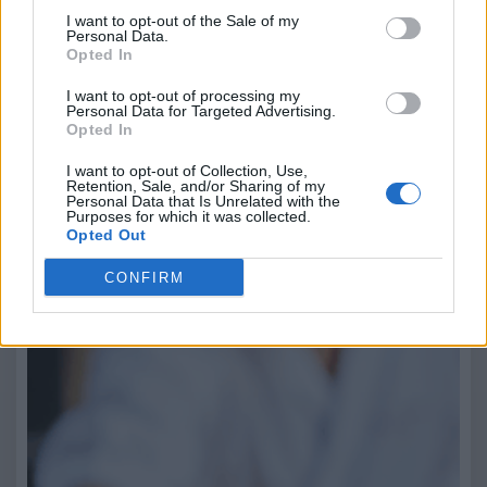
I want to opt-out of the Sale of my
Personal Data.
Opted In
I want to opt-out of processing my
Personal Data for Targeted Advertising.
Opted In
I want to opt-out of Collection, Use,
Retention, Sale, and/or Sharing of my
8 Agosto 2026
Personal Data that Is Unrelated with the
Purposes for which it was collected.
Seconda tappa del tour in Valle d'Aosta: la produzione della
Opted Out
Fontina DOP in alpeggio, la…
CONFIRM
7Pines Resort Sardinia: due cene stellate con IYO