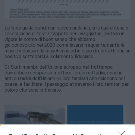
Le linee guida quindi non raccomandano più la quarantena o
l’esecuzione di test a tappeto per i viaggiatori. restano in
vigore le norme di buon senso che abbiamo
già conosciuto nel 2020 come lavarsi frequentemente le
mani e indossare la mascherina ed in caso di contatti con un
positivo sottoporsi a isolamento fiduciario.
Gli Stati membri dell’Unione europea, nel frattempo,
dovrebbero sempre ammettere i propri cittadini, nonché
altri cittadini dell’Unione e i loro familiari che risiedono nel
paese, e facilitare il passaggio attraverso i loro territori per
coloro che sono in transito.