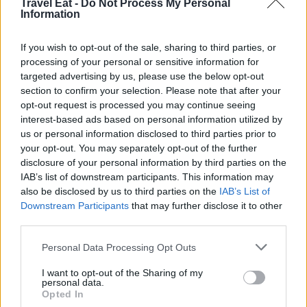
Travel Eat -
Do Not Process My Personal
Information
If you wish to opt-out of the sale, sharing to third parties, or
processing of your personal or sensitive information for
targeted advertising by us, please use the below opt-out
section to confirm your selection. Please note that after your
opt-out request is processed you may continue seeing
redazione
interest-based ads based on personal information utilized by
us or personal information disclosed to third parties prior to
Leggi anche:
your opt-out. You may separately opt-out of the further
disclosure of your personal information by third parties on the
IAB’s list of downstream participants. This information may
Valle d’Aosta, viaggio tra Fontina DOP, vini e sapori
also be disclosed by us to third parties on the
IAB’s List of
autentici. Parte 2: la montagna del latte, dove
Downstream Participants
that may further disclose it to other
nasce la Fontina DOP
third parties.
Personal Data Processing Opt Outs
I want to opt-out of the Sharing of my
personal data.
Opted In