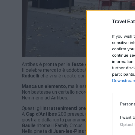
Travel Eat
If you wish 
sensitive in
confirm you
continue se
information 
Antibes è pronta per le
feste di fine anno
con le sue 
further disc
Il celebre mercato è addobbato e colorato. Come le s
participants
Radaelli
che vi si è recato con la sua inseparabile bici
Downstream 
Manca un elemento
, ma è essenziale, la gente, le pe
Non bastasse un cartello ricorda a tutti che siamo in 
Nemmeno ad Antibes.
Persona
Questi gli i
ntrattenimenti previsti per le feste di N
A
Cap d’Antibes
200 presepi, ad Antibes, sull’
Esplan
I want t
giostra e dalla ruota panoramica.
Place Nationale
osp
Opted 
Gaulle
ritorna il Family Circus.
Nella pineta di
Juan-les-Pins
viene allestita la piccola