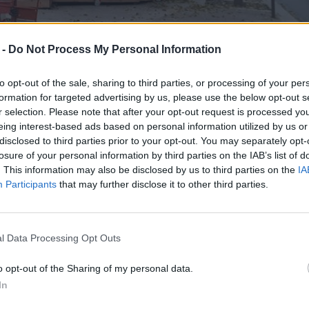
 -
Do Not Process My Personal Information
to opt-out of the sale, sharing to third parties, or processing of your per
formation for targeted advertising by us, please use the below opt-out s
r selection. Please note that after your opt-out request is processed y
eing interest-based ads based on personal information utilized by us or
disclosed to third parties prior to your opt-out. You may separately opt-
luminarie e i divertimenti di un piccolo Luna Park.
losure of your personal information by third parties on the IAB’s list of
trade: lo testimoniano le fotografie scattate dal nostro
Danilo
. This information may also be disclosed by us to third parties on the
IA
cletta.
Participants
that may further disclose it to other third parties.
rsone, il movimento, la “frenesia” proprie del periodo natalizio.
epoca di pandemia e che il Covid non guarda in faccia nessuno.
l Data Processing Opt Outs
atale
e di fine anno.
ade du Pré des Pêcheurs
, il villaggio di Natale è rallegrato da u
o opt-out of the Sharing of my personal data.
ita giostre gratuite e spazi coperti dedicati ai bambini e in
Place
In
 fattoria didattica con asini, galline, conigli, oche, anatre.