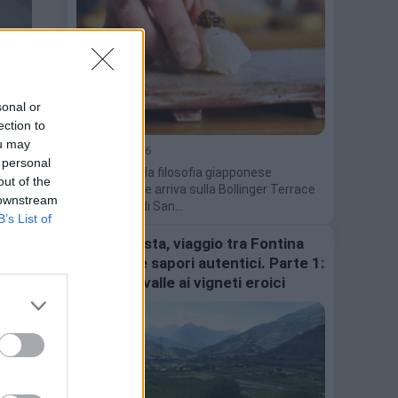
sonal or
ection to
ou may
7 Agosto 2026
 personal
Il 10 agosto la filosofia giapponese
out of the
dell'omakase arriva sulla Bollinger Terrace
 downstream
nella notte di San…
B’s List of
Valle d’Aosta, viaggio tra Fontina
DOP, vini e sapori autentici. Parte 1:
dal fondovalle ai vigneti eroici
na
 de