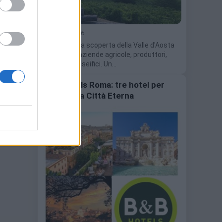
sta
z à
1 Agosto 2026
Tre giorni alla scoperta della Valle d'Aosta
attraverso aziende agricole, produttori,
cantine e caseifici. Un…
ia
vista
B&B Hotels Roma: tre hotel per
scoprire la Città Eterna
aestro