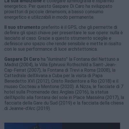
La sua ambizione
è collegare luminografia e risparmio
energetico. Per questo Gaspare Di Caro ha sviluppato
proiettori di piccole dimensioni, a basso consumo
energetico e utilizzabili in modo permanente.
Il suo strumento
preferito è il GPS, che gli permette di
definire gli spazi chiave per presentare le sue opere: nulla è
lasciato al caso. Grazie a questo strumento sceglie e
definisce uno spazio che rende sensibile e mette in risalto
con le sue performance di luce architettonica.
Gaspare Di Caro
ha “iluminato” la Fontana del Nettuno a
Madrid (2004), la Villa Ephrussi Rothschild a Saint-Jean-
Cap-Ferrat (2007), la Fontana di Trevi a Roma (2008), la
Cattedrale dell’Avana a Cuba per la visita di Papa
Benedetto XVI (2012), Cristo Redentore a Rio (2018) e il
museo Cocteau a Mentone (2020). A Nizza, le facciate di 7
hotel sulla Promenade des Anglais (2016), la statua
dell’Apollo alla fontana del sole in Place Masséna (2017), la
facciata della Gare du Sud (2019) e la facciata della chiesa
di Jeanne-d’Arc (2019).