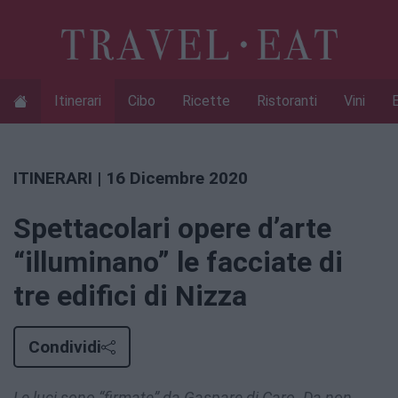
Itinerari
Cibo
Ricette
Ristoranti
Vini
ITINERARI
| 16 Dicembre 2020
Spettacolari opere d’arte
“illuminano” le facciate di
tre edifici di Nizza
Condividi
Le luci sono “firmate” da Gaspare di Caro. Da non