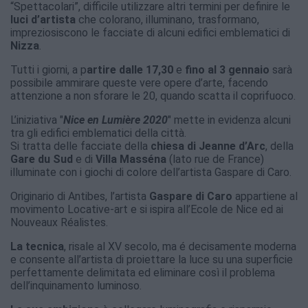
“Spettacolari”, difficile utilizzare altri termini per definire le
luci d’artista
che colorano, illuminano, trasformano,
impreziosiscono le facciate di alcuni edifici emblematici di
Nizza
.
Tutti i giorni, a p
artire dalle 17,30
e
fino al 3 gennaio
sarà
possibile ammirare queste vere opere d’arte, facendo
attenzione a non sforare le 20, quando scatta il coprifuoco.
L’iniziativa "
Nice en Lumière 2020
" mette in evidenza alcuni
tra gli edifici emblematici della città.
Si tratta delle facciate della
chiesa di Jeanne d’Arc
, della
Gare du Sud
e di
Villa Masséna
(lato rue de France)
illuminate con i giochi di colore dell’artista Gaspare di Caro.
Originario di Antibes, l’artista
Gaspare di Caro
appartiene al
movimento Locative-art e si ispira all’Ecole de Nice ed ai
Nouveaux Réalistes.
La tecnica
, risale al XV secolo, ma é decisamente moderna
e consente all’artista di proiettare la luce su una superficie
perfettamente delimitata ed eliminare così il problema
dell’inquinamento luminoso.