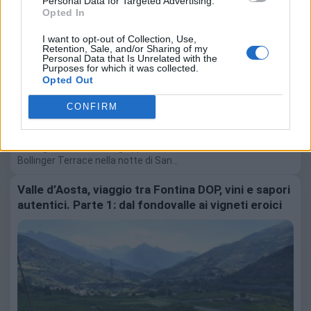
Personal Data for Targeted Advertising.
Opted In
I want to opt-out of Collection, Use,
Retention, Sale, and/or Sharing of my
Personal Data that Is Unrelated with the
Purposes for which it was collected.
Opted Out
CONFIRM
7 Agosto 2026
Il 10 agosto la filosofia giapponese dell'omakase arriva sulla
Bollinger Terrace nella notte di San…
Valle d’Aosta, viaggio tra Fontina DOP, vini e sapori
autentici. Parte 1: dal fondovalle ai vigneti eroici