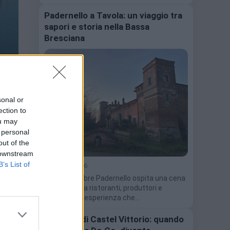
Padernello a Tavola: un viaggio tra
sapori e storia nella Bassa
Bresciana
sonal or
ection to
ttà o
ou may
 personal
 e
out of the
 downstream
B’s List of
4 Agosto 2026
Il 13 settembre Padernello ospita una cena
itinerante tra ristoranti, produttori e
Castello. Un'esperienza che…
Il Turtun di Castel Vittorio: quando