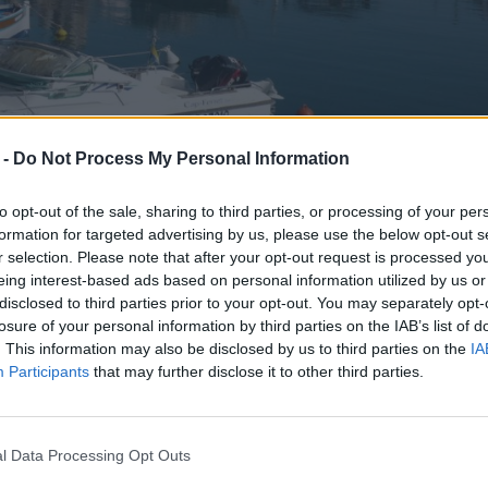
 -
Do Not Process My Personal Information
to opt-out of the sale, sharing to third parties, or processing of your per
formation for targeted advertising by us, please use the below opt-out s
agico con Babbo Natale, durante un giro in carrozza in centro ci
r selection. Please note that after your opt-out request is processed y
eing interest-based ads based on personal information utilized by us or
modamente seduti accanto a Babbo Natale per una cavalcata dolce
disclosed to third parties prior to your opt-out. You may separately opt-
losure of your personal information by third parties on the IAB’s list of
. This information may also be disclosed by us to third parties on the
IA
za di Babbo Natale. Ritrovo dalle 14:30 alle 17:00, partenza
Participants
that may further disclose it to other third parties.
ro città. Office de Commerce: 21 place Gallieni.
mbini dello stesso gruppo in carrozza.
l Data Processing Opt Outs