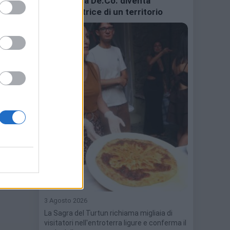
una ricetta De.Co. diventa
ambasciatrice di un territorio
rg
3 Agosto 2026
La Sagra del Turtun richiama migliaia di
visitatori nell'entroterra ligure e conferma il