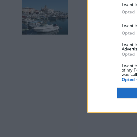
I want t
Opted 
I want t
Opted 
I want 
Advertis
Opted 
I want t
of my P
was col
Opted 