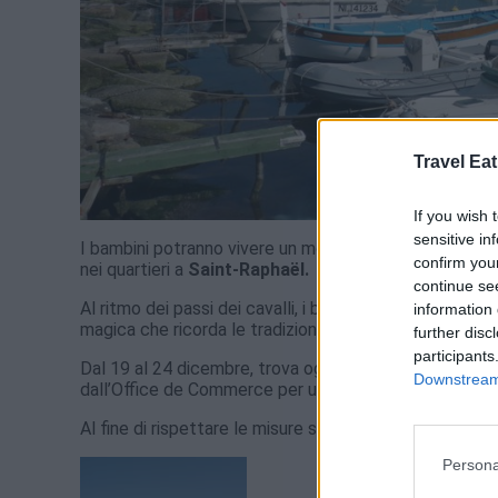
Travel Eat
If you wish 
sensitive in
I bambini potranno vivere un momento privilegiato e m
confirm you
nei quartieri a
Saint-Raphaël.
continue se
Al ritmo dei passi dei cavalli, i bambini saranno co
information 
magica che ricorda le tradizioni di un tempo.
further disc
participants
Dal 19 al 24 dicembre, trova ogni pomeriggio la carroz
Downstream 
dall’Office de Commerce per un tour gratuito del cent
Al fine di rispettare le misure sanitarie, massimo 4 ba
Persona