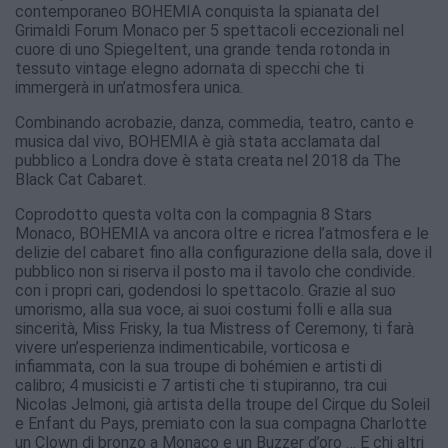
contemporaneo BOHEMIA conquista la spianata del
Grimaldi Forum Monaco per 5 spettacoli eccezionali nel
cuore di uno Spiegeltent, una grande tenda rotonda in
tessuto vintage elegno adornata di specchi che ti
immergerà in un’atmosfera unica.
Combinando acrobazie, danza, commedia, teatro, canto e
musica dal vivo, BOHEMIA è già stata acclamata dal
pubblico a Londra dove è stata creata nel 2018 da The
Black Cat Cabaret.
Coprodotto questa volta con la compagnia 8 Stars
Monaco, BOHEMIA va ancora oltre e ricrea l’atmosfera e le
delizie del cabaret fino alla configurazione della sala, dove il
pubblico non si riserva il posto ma il tavolo che condivide.
con i propri cari, godendosi lo spettacolo. Grazie al suo
umorismo, alla sua voce, ai suoi costumi folli e alla sua
sincerità, Miss Frisky, la tua Mistress of Ceremony, ti farà
vivere un’esperienza indimenticabile, vorticosa e
infiammata, con la sua troupe di bohémien e artisti di
calibro; 4 musicisti e 7 artisti che ti stupiranno, tra cui
Nicolas Jelmoni, già artista della troupe del Cirque du Soleil
e Enfant du Pays, premiato con la sua compagna Charlotte
un Clown di bronzo a Monaco e un Buzzer d’oro … E chi altri