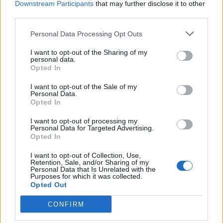
Downstream Participants
that may further disclose it to other
third parties.
Personal Data Processing Opt Outs
I want to opt-out of the Sharing of my
personal data.
Opted In
I want to opt-out of the Sale of my
Personal Data.
Opted In
I want to opt-out of processing my
7 Agosto 2026
Personal Data for Targeted Advertising.
Opted In
Il 10 agosto la filosofia giapponese dell'omakase arriva sulla
Bollinger Terrace nella notte di San…
I want to opt-out of Collection, Use,
Retention, Sale, and/or Sharing of my
Valle d’Aosta, viaggio tra Fontina DOP, vini e sapori
Personal Data that Is Unrelated with the
Purposes for which it was collected.
autentici. Parte 1: dal fondovalle ai vigneti eroici
Opted Out
CONFIRM