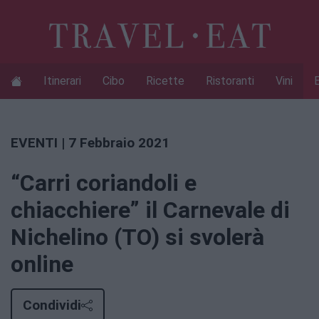
Itinerari
Cibo
Ricette
Ristoranti
Vini
EVENTI
| 7 Febbraio 2021
“Carri coriandoli e
chiacchiere” il Carnevale di
Nichelino (TO) si svolerà
online
Condividi