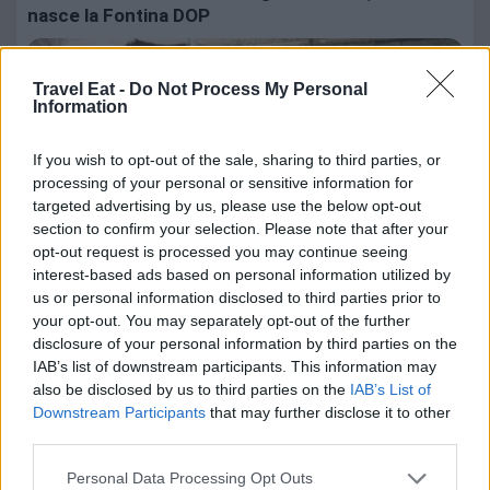
nasce la Fontina DOP
Travel Eat -
Do Not Process My Personal
Information
If you wish to opt-out of the sale, sharing to third parties, or
processing of your personal or sensitive information for
targeted advertising by us, please use the below opt-out
section to confirm your selection. Please note that after your
opt-out request is processed you may continue seeing
interest-based ads based on personal information utilized by
us or personal information disclosed to third parties prior to
your opt-out. You may separately opt-out of the further
disclosure of your personal information by third parties on the
8 Agosto 2026
IAB’s list of downstream participants. This information may
also be disclosed by us to third parties on the
IAB’s List of
Seconda tappa del tour in Valle d'Aosta: la produzione della
Fontina DOP in alpeggio, la…
Downstream Participants
that may further disclose it to other
third parties.
7Pines Resort Sardinia: due cene stellate con IYO
Personal Data Processing Opt Outs