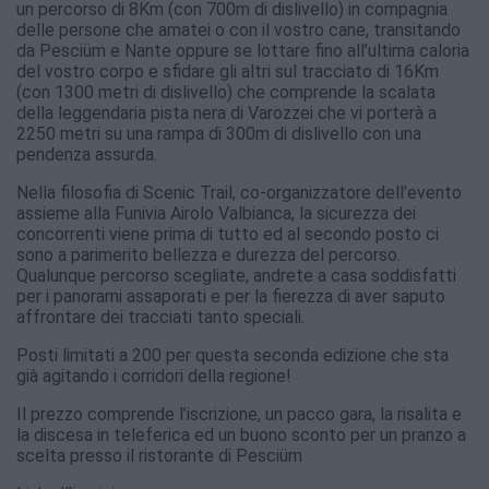
un percorso di 8Km (con 700m di dislivello) in compagnia
delle persone che amatei o con il vostro cane, transitando
da Pesciüm e Nante oppure se lottare fino all’ultima caloria
del vostro corpo e sfidare gli altri sul tracciato di 16Km
(con 1300 metri di dislivello) che comprende la scalata
della leggendaria pista nera di Varozzei che vi porterà a
2250 metri su una rampa di 300m di dislivello con una
pendenza assurda.
Nella filosofia di Scenic Trail, co-organizzatore dell’evento
assieme alla Funivia Airolo Valbianca, la sicurezza dei
concorrenti viene prima di tutto ed al secondo posto ci
sono a parimerito bellezza e durezza del percorso.
Qualunque percorso scegliate, andrete a casa soddisfatti
per i panorami assaporati e per la fierezza di aver saputo
affrontare dei tracciati tanto speciali.
Posti limitati a 200 per questa seconda edizione che sta
già agitando i corridori della regione!
Il prezzo comprende l’iscrizione, un pacco gara, la risalita e
la discesa in teleferica ed un buono sconto per un pranzo a
scelta presso il ristorante di Pesciüm