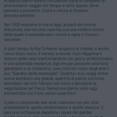
In questo parco avrete l’occasione unica di compiere un
emozionante viaggio nel tempo e nello spazio, dove
passato e presente, storia e natura si fondono
armoniosamente.
Nel 1930 esisteva in riva al lago, ai piedi del monte
Arbostora, una vecchia casetta con una stalla a monte
della quale si estendevano i ronchi a vigna e il bosco
castanile.
A quel tempo Arthur Scherrer acquistò lo stabile, e anche,
ronco dopo ronco, il terreno a monte. Curò dapprima il
rinnovo della casa trasformandola con gusto architettonico
in una splendida residenza. Egli era per passione un’artista
giardiniere e un romantico; creò così nel corso degli anni il
suo "Giardino delle meraviglie". Durante i suoi viaggi Arthur
aveva ammirato una grande quantità di piante esotiche;
ammaliato dal loro fascino non esitò a riprodurre la
vegetazione nel Parco. Numerose piante sono oggi
etichettate con il loro nome scientifico.
Il parco comprende due aree, ciascuna con uno stile
predominante: quello mediterraneo e quello asiatico. Il
percorso attraversa dapprima i ripiani dei giardini