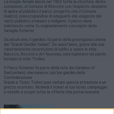
La moglie Amalia lasciò nel 1965 tutta la struttura, dietro
compenso, al Comune di Morcote con l’esplicito desiderio
di aprire al pubblico il parco: progetto che il Comune
realizzò, preoccupandosi di adeguarlo alle esigenze del
vasto pubblico straniero e indigeno. Il parco viene
mantenuto come fu originariamente concepito della
famiglia Scherrer.
Da alcuni anni, il giardino fa parte della prestigiosa catena
dei “Grandi Giardini Italiani”. Da quest’anno, grazie alle sue
caratteristiche ricostruzioni di edifici e opere in stile
Barocco, Rococò e Art Nouveau, sarà inglobato nei parchi
botanici in stile “Follies.
Il Parco Scherrer fa parte della rete dei Gardens of
Switzerland, che riunisce i più bei giardini della
Confederazione.
Grazie a Ticino Ticket puoi visitare questa attrazione a un
prezzo scontato. Richiedi il ticket al tuo hotel, campeggio
o ostello e scopri tutte le offerte che potrai ricevere.