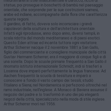
mediterranei in stile rinascimentale e barocco, ricchi di
statue; poi prosegue in boschetti di bambù nel paesaggio
orientale, che sorprende per le sue costruzioni siamesi,
arabe ed indiane, accompagnate dalla flora che caratterizza
queste regioni.
Il giardino, di fatto, doveva solo incorniciare i grandi
capolavori della scultura e dell’architettura orientale.
Infatti egli riprodusse, anno dopo anno, diversi templi, in
scala ridotta del mondo mediterraneo e di paesi esotici.
Questo Eden attrae ed incanta tuttora ogni visitatore.
Arthur Scherrer nacque il 2 novembre 1881 a San Gallo,
figlio del commerciante e consigliere municipale della città
Gustav Hermann Scherrer; era il maggiore di cinque figli e di
una sorella. Dopo le scuole primarie frequentò a San Gallo il
rinomato istituto internazionale Schmidt, indi si trasferì a
Losanna dove imparò perfettamente la lingua francese. Ad
Aachen frequentò la scuola di tessitura e imparò a
conoscere a fondo il vasto campo dei tessili; studiò
l’italiano a Siena; nel Nordamerica si perfezionò oltreché nel
ramo industriale, nell’inglese. A Monaco di Baviera assunse il
negozio del padre e lo trasformò in uno dei più eleganti
negozi della città, specializzato nella moda di stile inglese.
Arthur Scherrer morì nel 1956.