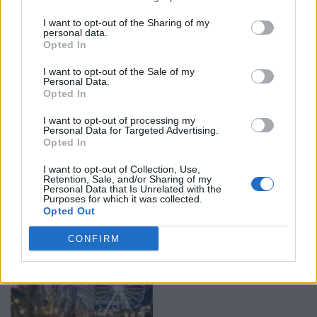
La serata prosegue alle 20.00 con il concerto
I want to opt-out of the Sharing of my
dell’Orchestre National de Cannes al teatro anthéa,
personal data.
dedicato al tema “Cannes Latino!”.
Opted In
L’intero programma
è inserito al fondo dell’articolo.
I want to opt-out of the Sale of my
Personal Data.
Opted In
I want to opt-out of processing my
Personal Data for Targeted Advertising.
Opted In
I want to opt-out of Collection, Use,
Retention, Sale, and/or Sharing of my
Personal Data that Is Unrelated with the
Purposes for which it was collected.
Opted Out
CONFIRM