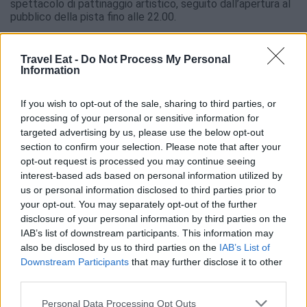
spettacolo di pattinaggio artistico, seguito dall’apertura al
pubblico della pista fino alle 22.00.
20 dicembre: una giornata ricchissima
Gratuità sul network Envibus.
Travel Eat -
Do Not Process My Personal
Apertura della fattoria pedagogica e delle passeggiate con
Information
i pony.
Animazioni con sulkys a pedali in Place des Martyrs de la
If you wish to opt-out of the sale, sharing to third parties, or
Résistance.
Arrivo spettacolare di Babbo Natale sugli sci d’acqua nella
processing of your personal or sensitive information for
baia di Juan-les-Pins.
targeted advertising by us, please use the below opt-out
Inizio delle passeggiate in calesse, attive fino al 4 gennaio,
section to confirm your selection. Please note that after your
nel centro storico di Antibes.
opt-out request is processed you may continue seeing
interest-based ads based on personal information utilized by
Festività e Capodanno
us or personal information disclosed to third parties prior to
Il 24 e il 31 dicembre
tutti i siti chiuderanno alle 18.00,
your opt-out. You may separately opt-out of the further
mentre il 25 dicembre e il 1° gennaio l’apertura sarà alle
disclosure of your personal information by third parties on the
12.00 (alle 10.30 per Place des Martyrs de la Résistance).
IAB’s list of downstream participants. This information may
Il 1° gennaio
doppio appuntamento:
also be disclosed by us to third parties on the
IAB’s List of
alle 11.00, il tradizionale Bain du Jour de l’An alla Plage de la
Downstream Participants
that may further disclose it to other
Salis, con bagni liberi e ristoro caldo finale;
third parties.
alle 18.00, il fuoco d’artificio nella baia di Juan-les-Pins, di
fronte a Avenue Courbet.
Personal Data Processing Opt Outs