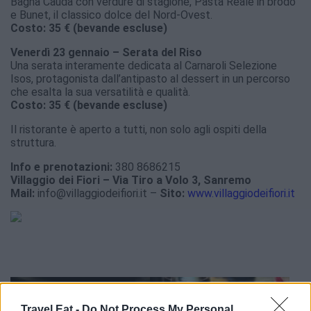
Bagna Cauda con verdure di stagione, Pasta Reale in brodo
e Bunet, il classico dolce del Nord-Ovest.
Costo: 35 € (bevande escluse)
Venerdì 23 gennaio – Serata del Riso
Una serata interamente dedicata al Carnaroli Selezione
Isos, protagonista dall’antipasto al dessert in un percorso
che esalta la sua versatilità e qualità.
Costo: 35 € (bevande escluse)
Il ristorante è aperto a tutti, non solo agli ospiti della
struttura.
Info e prenotazioni:
380 8686215
Villaggio dei Fiori – Via Tiro a Volo 3, Sanremo
Mail:
info@villaggiodeifiori.it –
Sito:
www.villaggiodeifiori.it
Travel Eat -
Do Not Process My Personal