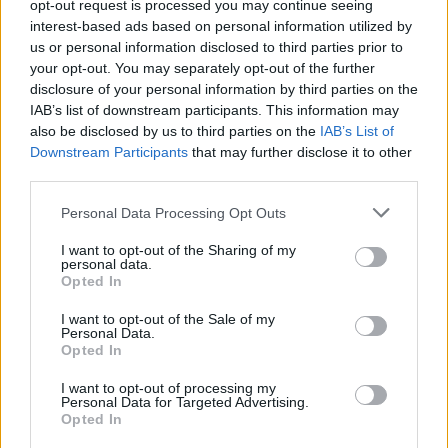
opt-out request is processed you may continue seeing
interest-based ads based on personal information utilized by
us or personal information disclosed to third parties prior to
your opt-out. You may separately opt-out of the further
disclosure of your personal information by third parties on the
IAB’s list of downstream participants. This information may
also be disclosed by us to third parties on the
IAB’s List of
Downstream Participants
that may further disclose it to other
third parties.
Personal Data Processing Opt Outs
Un grazie particolare a
Mercato Centrale Torino
per
l’ospitalità e ad
ASA, Associazione Stampa
I want to opt-out of the Sharing of my
personal data.
Agroalimentare
per l’impeccabile organizzazione di
Coffee
Opted In
Reload
, evento che ha registrato un’affluenza viva,
trasversale e partecipe.
I want to opt-out of the Sale of my
Personal Data.
Coffee Reload: pubblico, cultura e trasparenza
Opted In
Durante la giornata, i roaster presenti hanno potuto far
I want to opt-out of processing my
degustare i loro specialty coffee, raccontandoli con quella
Personal Data for Targeted Advertising.
competenza e trasparenza
che sono diventati i valori
Opted In
guida dell’evento, emersi con forza anche nei numerosi talk