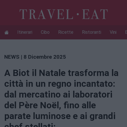
Itinerari
Cibo
Ricette
Ristoranti
Vini
NEWS
| 8 Dicembre 2025
A Biot il Natale trasforma la
città in un regno incantato:
dal mercatino ai laboratori
del Père Noël, fino alle
parate luminose e ai grandi
chef stellati: