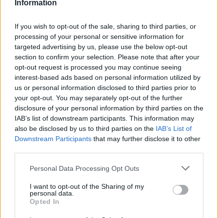
Information
Il mondo dello sci alpino è rappresentato da
Simon
Maurberger
, atleta con sei vittorie in Coppa Europa e
If you wish to opt-out of the sale, sharing to third parties, or
numerosi piazzamenti nella top ten di Coppa del Mondo,
processing of your personal or sensitive information for
mentre il lato più spettacolare e creativo della neve è
targeted advertising by us, please use the below opt-out
incarnato da
Markus Eder
, icona del freeski internazionale
section to confirm your selection. Please note that after your
e protagonista del celebre video
The Ultimate Run
.
opt-out request is processed you may continue seeing
interest-based ads based on personal information utilized by
us or personal information disclosed to third parties prior to
your opt-out. You may separately opt-out of the further
disclosure of your personal information by third parties on the
IAB’s list of downstream participants. This information may
also be disclosed by us to third parties on the
IAB’s List of
Downstream Participants
that may further disclose it to other
third parties.
Personal Data Processing Opt Outs
I want to opt-out of the Sharing of my
personal data.
Opted In