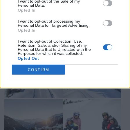
I want to opt-out of the Sale of my
In Valle Aurina l’inverno diventa così un racconto a più voci:
Personal Data.
fatto di sport e silenzi, di tradizioni antiche e visioni
Opted In
contemporanee, di gesti lenti e discese veloci. Un invito a
vivere la montagna nella sua forma più autentica,
I want to opt-out of processing my
lasciandosi guidare dalle persone che la rendono unica.
Personal Data for Targeted Advertising.
Opted In
I want to opt-out of Collection, Use,
Retention, Sale, and/or Sharing of my
Personal Data that Is Unrelated with the
Purposes for which it was collected.
Opted Out
CONFIRM