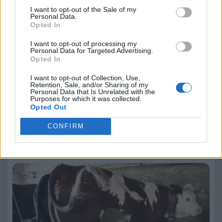
Maggiori info
qui
I want to opt-out of the Sale of my
Questo itinerario tra Asti e le sue colline dimostra come la
Personal Data.
provincia sappia raccontarsi senza eccessi, attraverso una
Opted In
cucina coerente con il paesaggio e con la propria storia. Un
viaggio in cui mangiare bene non è un fine, ma il mezzo più
I want to opt-out of processing my
autentico per capire un territorio.
Personal Data for Targeted Advertising.
Opted In
I want to opt-out of Collection, Use,
Retention, Sale, and/or Sharing of my
Claudio Porchia
Personal Data that Is Unrelated with the
Purposes for which it was collected.
Leggi anche:
Opted Out
CONFIRM
Valle d’Aosta, viaggio tra Fontina DOP, vini e sapori
autentici. Parte 2: la montagna del latte, dove
nasce la Fontina DOP