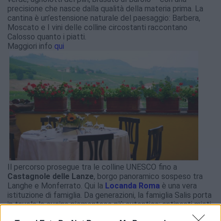
precisione che nasce dalla qualità della materia prima. La
cantina è un’estensione naturale del paesaggio: Barbera,
Moscato e I vini delle colline circostanti raccontano
Calosso quanto i piatti.
Maggiori info
qui
Il percorso prosegue tra le colline UNESCO fino a
Castagnole delle Lanze
, borgo panoramico sospeso tra
Langhe e Monferrato. Qui la
Locanda Roma
è una vera
istituzione di famiglia. Da generazioni, la famiglia Salis porta
in tavola la cucina piemontese più autentica: antipasti misti,
tajarin, agnolotti del plin e uno dei migliori fritti misti della