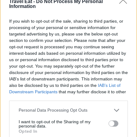
zona. Le carni provengono da allevamenti locali, i dolci sono
Travel Eat -
Do Not Process My Personal
Information
rigorosamente fatti in casa. È una cucina che non cerca
scorciatoie, ma racconta il territorio con coerenza e
orgoglio.
If you wish to opt-out of the sale, sharing to third parties, or
Maggiori info
qui
processing of your personal or sensitive information for
targeted advertising by us, please use the below opt-out
section to confirm your selection. Please note that after your
opt-out request is processed you may continue seeing
interest-based ads based on personal information utilized by
us or personal information disclosed to third parties prior to
your opt-out. You may separately opt-out of the further
disclosure of your personal information by third parties on the
IAB’s list of downstream participants. This information may
L’ultima tappa conduce nel
Monferrato più intimo
, a
also be disclosed by us to third parties on the
IAB’s List of
Grazzano Badoglio
, dominato dall’Abbazia e da una piazza
Downstream Participants
that may further disclose it to other
che conserva il ritmo dei paesi di una volta. Qui
Ristorante
Il Bagatto
c
ustodisce da oltre quarant’anni la cucina
third parties.
piemontese più genuina. Vitello tonnato, battuta di
Fassona, agnolotti del plin, bolliti e arrosti trovano spazio in
Personal Data Processing Opt Outs
un ambiente rustico, con muri a vista e camino. In stagione,
il tartufo completa una proposta già fortemente
I want to opt-out of the Sharing of my
personal data.
territoriale, mentre la carta dei vini permette di portare a
Opted In
casa, se non finita, una bottiglia scelta con cura.