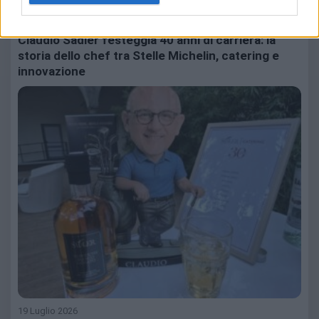
AssoBirra, la birra accompagna cene tra amici,…
Claudio Sadler festeggia 40 anni di carriera: la
storia dello chef tra Stelle Michelin, catering e
innovazione
19 Luglio 2026