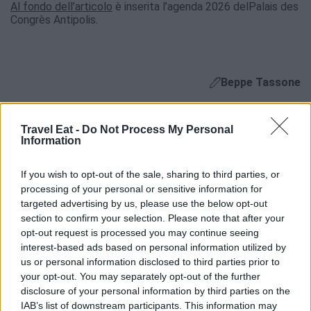
Al fondo dell’articolo
è inserita l’agenda 2026 delPalais des
Congrès Antipolis.
Beppe Tassone
Leggi anche:
Travel Eat -
Do Not Process My Personal
Information
Estate 2026: birra protagonista della convivialità
di prossimità
If you wish to opt-out of the sale, sharing to third parties, or
processing of your personal or sensitive information for
targeted advertising by us, please use the below opt-out
section to confirm your selection. Please note that after your
opt-out request is processed you may continue seeing
interest-based ads based on personal information utilized by
us or personal information disclosed to third parties prior to
your opt-out. You may separately opt-out of the further
disclosure of your personal information by third parties on the
IAB’s list of downstream participants. This information may