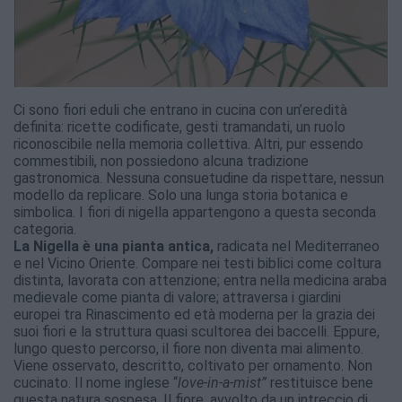
Ci sono fiori eduli che entrano in cucina con un’eredità
definita: ricette codificate, gesti tramandati, un ruolo
riconoscibile nella memoria collettiva. Altri, pur essendo
commestibili, non possiedono alcuna tradizione
gastronomica. Nessuna consuetudine da rispettare, nessun
modello da replicare. Solo una lunga storia botanica e
simbolica. I fiori di nigella appartengono a questa seconda
categoria.
La Nigella è una pianta antica,
radicata nel Mediterraneo
e nel Vicino Oriente. Compare nei testi biblici come coltura
distinta, lavorata con attenzione; entra nella medicina araba
medievale come pianta di valore; attraversa i giardini
europei tra Rinascimento ed età moderna per la grazia dei
suoi fiori e la struttura quasi scultorea dei baccelli. Eppure,
lungo questo percorso, il fiore non diventa mai alimento.
Viene osservato, descritto, coltivato per ornamento. Non
cucinato. Il nome inglese “
love-in-a-mist”
restituisce bene
questa natura sospesa. Il fiore, avvolto da un intreccio di