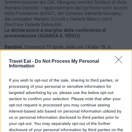
Amministrazione del GAL Mongioie, nonché Sindaco di Viola,
Romana Daniello. I rappresentanti del territorio sono accolti
dalla Presidente dell’ATL del Cuneese Gabriella Giordano,
dai consiglieri Mariano Occelli e Daniela Bianco con il
Direttore Daniela Salvestrin.
Le dichiarazioni a margine della conferenza di
presentazione (GUARDA IL VIDEO)
Bambini.
Domenica 19 aprile, dalle ore 14 alle 18, si
svolgerà l’iniziativa “Disegniamo l’Arte al Castello di
Mombasiglio”, con attività di disegno libero dedicato ai
Travel Eat -
Do Not Process My Personal
bimbi che visiteranno il castello: a loro disposizione album e
Information
colori per rappresentare le sale o il giardino, trasformando
la visita in momento creativo.
If you wish to opt-out of the sale, sharing to third parties, or
La ricorrenza storica
. Il 9 maggio si terrà un pomeriggio di
processing of your personal or sensitive information for
studi con la Società per gli studi storici di Cuneo nel 230°
targeted advertising by us, please use the below opt-out
anniversario della prima Campagna d’Italia.
section to confirm your selection. Please note that after your
opt-out request is processed you may continue seeing
Ciclo di conferenze a tema storico-culturali
. Gli incontri
interest-based ads based on personal information utilized by
saranno programmati nei mesi di maggio,giugno e luglio
us or personal information disclosed to third parties prior to
2026, con la partecipazione di autorevoli studiosi e scrittori.
Mostra “Dal deserto all’Impero”
. Alcune opere del Museo
your opt-out. You may separately opt-out of the further
Bonaparte del Castello di Mombasiglio saranno esposte a
disclosure of your personal information by third parties on the