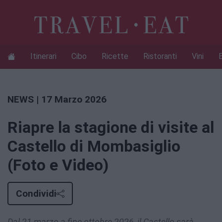
Itinerari
Cibo
Ricette
Ristoranti
Vini
NEWS
| 17 Marzo 2026
Riapre la stagione di visite al
Castello di Mombasiglio
(Foto e Video)
Condividi
Dal 21 marzo a fine ottobre 2026, il Castello sarà