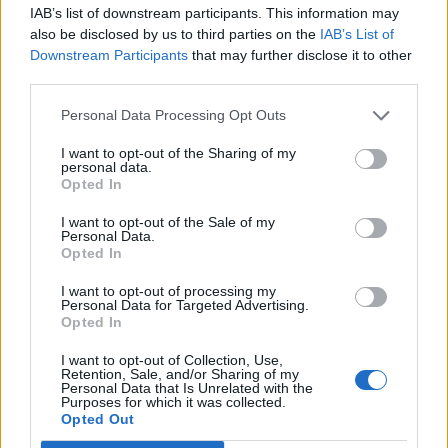
Milano dal 19 marzo nello spazio MU.RO. nella Mostra “Dal
IAB’s list of downstream participants. This information may
deserto all’Impero”, iniziativa realizzata in collaborazione
also be disclosed by us to third parties on the
IAB’s List of
con l’Archivio di Stato di Milano.
Downstream Participants
that may further disclose it to other
L’evento.
Il 9 agosto, alle ore 21.00, nel parco del castello
third parties.
tornerà – dopo il grande successo della scorsa estate – il
Concerto delle Bande Musicali di Ceva e Mondovì.
Personal Data Processing Opt Outs
I want to opt-out of the Sharing of my
redazione
personal data.
Opted In
Leggi anche:
I want to opt-out of the Sale of my
Personal Data.
Estate 2026: birra protagonista della convivialità
Opted In
di prossimità
I want to opt-out of processing my
Personal Data for Targeted Advertising.
Opted In
I want to opt-out of Collection, Use,
Retention, Sale, and/or Sharing of my
Personal Data that Is Unrelated with the
Purposes for which it was collected.
Opted Out